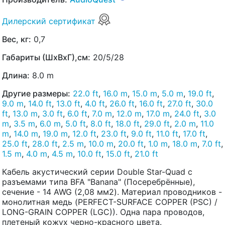
Дилерский сертификат
Вес, кг:
0,7
Габариты (ШхВхГ),см:
20/5/28
Длина:
8.0 m
Другие размеры:
22.0 ft
,
16.0 m
,
15.0 m
,
5.0 m
,
19.0 ft
,
9.0 m
,
14.0 ft
,
13.0 ft
,
4.0 ft
,
26.0 ft
,
16.0 ft
,
27.0 ft
,
30.0
ft
,
13.0 m
,
3.0 ft
,
6.0 ft
,
7.0 m
,
12.0 m
,
17.0 m
,
24.0 ft
,
3.0
m
,
3.5 m
,
6.0 m
,
5.0 ft
,
8.0 ft
,
18.0 ft
,
29.0 ft
,
2.0 m
,
11.0
m
,
14.0 m
,
19.0 m
,
12.0 ft
,
23.0 ft
,
9.0 ft
,
11.0 ft
,
17.0 ft
,
25.0 ft
,
28.0 ft
,
2.5 m
,
10.0 m
,
20.0 ft
,
1.0 m
,
18.0 m
,
7.0 ft
,
1.5 m
,
4.0 m
,
4.5 m
,
10.0 ft
,
15.0 ft
,
21.0 ft
Кабель акустический серии Double Star-Quad с
разъемами типа BFA "Banana" (Посеребрённые),
сечение - 14 AWG (2,08 мм2). Материал проводников -
монолитная медь (PERFECT-SURFACE COPPER (PSC) /
LONG-GRAIN COPPER (LGC)). Одна пара проводов,
плетеный кожух черно-красного цвета.