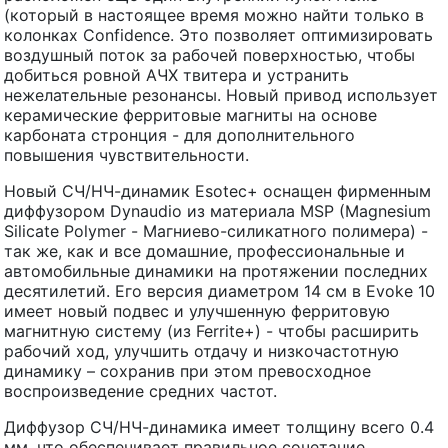
(который в настоящее время можно найти только в
колонках Confidence. Это позволяет оптимизировать
воздушный поток за рабочей поверхностью, чтобы
добиться ровной АЧХ твитера и устранить
нежелательные резонансы. Новый привод использует
керамические ферритовые магниты на основе
карбоната стронция - для дополнительного
повышения чувствительности.
Новый СЧ/НЧ-динамик Esotec+ оснащен фирменным
диффузором Dynaudio из материала MSP (Magnesium
Silicate Polymer - Магниево-силикатного полимера) -
так же, как и все домашние, профессиональные и
автомобильные динамики на протяжении последних
десятилетий. Его версия диаметром 14 см в Evoke 10
имеет новый подвес и улучшенную ферритовую
магнитную систему (из Ferrite+) - чтобы расширить
рабочий ход, улучшить отдачу и низкочастотную
динамику – сохранив при этом превосходное
воспроизведение средних частот.
Диффузор СЧ/НЧ-динамика имеет толщину всего 0.4
мм, что обеспечивает правильное сочетание