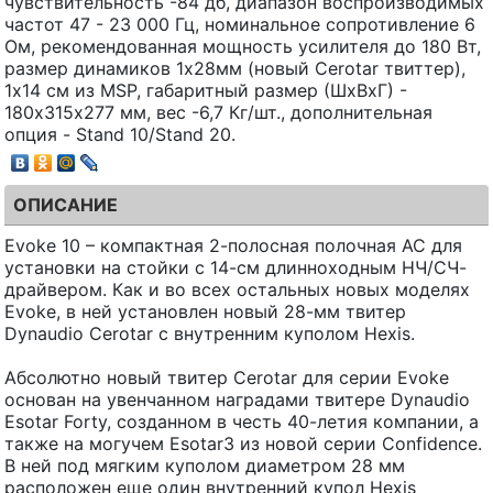
чувствительность -84 дб, диапазон воспроизводимых
частот 47 - 23 000 Гц, номинальное сопротивление 6
Ом, рекомендованная мощность усилителя до 180 Вт,
размер динамиков 1х28мм (новый Cerotar твиттер),
1х14 см из MSP, габаритный размер (ШхВхГ) -
180х315х277 мм, вес -6,7 Кг/шт., дополнительная
опция - Stand 10/Stand 20.
ОПИСАНИЕ
Evoke 10 – компактная 2-полосная полочная АС для
установки на стойки с 14-см длинноходным НЧ/СЧ-
драйвером. Как и во всех остальных новых моделях
Evoke, в ней установлен новый 28-мм твитер
Dynaudio Cerotar с внутренним куполом Hexis.
Абсолютно новый твитер Cerotar для серии Evoke
основан на увенчанном наградами твитере Dynaudio
Esotar Forty, созданном в честь 40-летия компании, а
также на могучем Esotar3 из новой серии Confidence.
В ней под мягким куполом диаметром 28 мм
расположен еще один внутренний купол Hexis