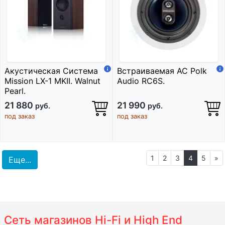
Акустическая Система
Встраиваемая АС Polk
Mission LX-1 MKII. Walnut
Audio RC6S.
Pearl.
21 880
21 990
руб.
руб.
под заказ
под заказ
1
2
3
4
5
»
Еще...
Сеть магазинов Hi-Fi и High End