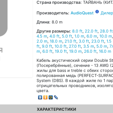
Страна производства:
ТАЙВАНЬ (КИТ
Производитель:
AudioQuest
Дилер
Длина:
8.0 m
Другие размеры:
8.0 ft
,
22.0 ft
,
28.0 ft
4.5 m
,
4.0 ft
,
5.0 ft
,
1.0 m
,
6.0 m
,
10.0 m
2.0 m
,
18.0 m
,
21.0 ft
,
3.0 ft
,
23.0 ft
,
1.5
ft
,
9.0 ft
,
10.0 ft
,
27.0 ft
,
3.5 m
,
5.0 m
,
7.
m
,
6.0 ft
,
19.0 ft
,
19.0 m
,
26.0 ft
,
16.0 m
Кабель акустический серии Double St
(Посеребрённые), сечение - 13 AWG (2
жилы для bass и treble с обеих стор
полированная медь (PERFECT-SURFACE 
System (DBS). В каждой жиле по 1 п
отрицательных проводников, изолято
цвета.
ХАРАКТЕРИСТИКИ