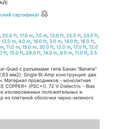
АЙ)
ский сертификат
,
20.0 ft
,
17.0 m
,
7.0 m
,
13.0 ft
,
25.0 ft
,
24.0 ft
,
,
13.0 m
,
4.0 m
,
16.0 ft
,
3.0 m
,
14.0 ft
,
18.0 ft
,
 m
,
11.0 m
,
15.0 m
,
30.0 ft
,
12.0 m
,
17.0 ft
,
12.0
0 ft
,
15.0 ft
,
29.0 ft
,
14.0 m
,
9.0 m
,
11.0 ft
,
2.5
ar-Quad с разъемами типа Банан "Banana"
,63 мм2). Single Bi-Amp конструкция: две
он. Материал проводников - монолитная
COPPER+ (PSC+)). 72 V Dielectric - Bias
аре изолированных положительных и
р из плетеной оболочки черно-зеленого