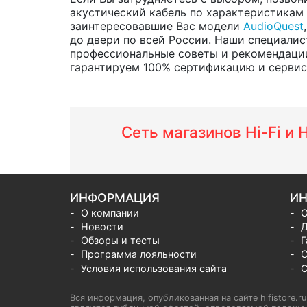
акустический кабель по характеристикам и
заинтересовавшие Вас модели
AudioQuest
до двери по всей России. Наши специалис
профессиональные советы и рекомендации
гарантируем 100% сертификацию и сервис о
Сеть магазинов Hi-Fi и
ИНФОРМАЦИЯ
ИН
О компании
О
Новости
Д
Обзоры и тесты
Г
Программа лояльности
С
Условия использования сайта
С
Вся информация, опубликованная на сайте hifistore.r