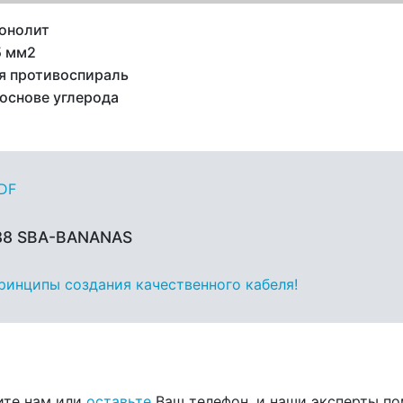
онолит
5 мм2
я противоспираль
 основе углерода
PDF
 88 SBA-BANANAS
принципы создания качественного кабеля!
ите нам или
оставьте
Ваш телефон, и наши эксперты по