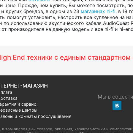
 цене. Прежде, чем купить, Вы можете посмотреть, пос
, и других брендов, в одном из 23
магазинах hi-fi
, в 18
ты помогут установить, настроить все купленное на на
 по использованию акустического кабеля AudioQuest
т производителя на данную модель и все hi-fi и hi-en
 High End техники с единым стандартно
ТЕРНЕТ-МАГАЗИН
плата
Мы в соцсет
оставка
арантия и сервис
ервисные центры
алоны и комнаты прослушивания
u, в том числе цены товаров, описания, характеристики и комплектац