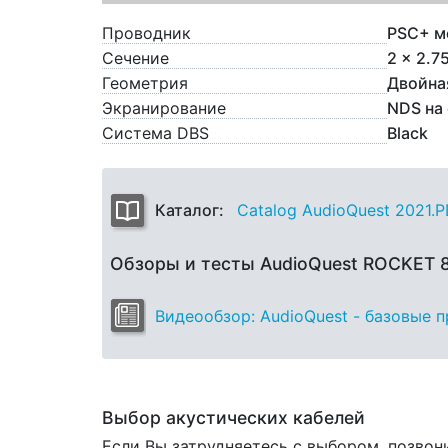
Проводник
PSC+ м
Сечение
2 x 2.7
Геометрия
Двойна
Экранирование
NDS на
Система DBS
Black
Каталог:
Catalog AudioQuest 2021.
Обзоры и тесты AudioQuest ROCKET
Видеообзор: AudioQuest - базовые 
Выбор акустических кабелей
Если Вы затрудняетесь с выбором, позвон