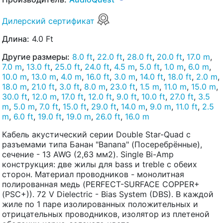
Дилерский сертификат
Длина:
4.0 Ft
Другие размеры:
8.0 ft
,
22.0 ft
,
28.0 ft
,
20.0 ft
,
17.0 m
,
7.0 m
,
13.0 ft
,
25.0 ft
,
24.0 ft
,
4.5 m
,
5.0 ft
,
1.0 m
,
6.0 m
,
10.0 m
,
13.0 m
,
4.0 m
,
16.0 ft
,
3.0 m
,
14.0 ft
,
18.0 ft
,
2.0 m
,
18.0 m
,
21.0 ft
,
3.0 ft
,
8.0 m
,
23.0 ft
,
1.5 m
,
11.0 m
,
15.0 m
,
30.0 ft
,
12.0 m
,
17.0 ft
,
12.0 ft
,
9.0 ft
,
10.0 ft
,
27.0 ft
,
3.5
m
,
5.0 m
,
7.0 ft
,
15.0 ft
,
29.0 ft
,
14.0 m
,
9.0 m
,
11.0 ft
,
2.5
m
,
6.0 ft
,
19.0 ft
,
19.0 m
,
26.0 ft
,
16.0 m
Кабель акустический серии Double Star-Quad с
разъемами типа Банан "Banana" (Посеребрённые),
сечение - 13 AWG (2,63 мм2). Single Bi-Amp
конструкция: две жилы для bass и treble с обеих
сторон. Материал проводников - монолитная
полированная медь (PERFECT-SURFACE COPPER+
(PSC+)). 72 V Dielectric - Bias System (DBS). В каждой
жиле по 1 паре изолированных положительных и
отрицательных проводников, изолятор из плетеной