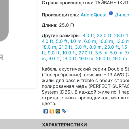
Страна производства:
ТАЙВАНЬ (КИТ
Производитель:
AudioQuest
Дилер
Длина:
25.0 Ft
Другие размеры:
8.0 ft
,
22.0 ft
,
28.0 ft
4.0 ft
,
5.0 ft
,
1.0 m
,
6.0 m
,
10.0 m
,
13.0 
18.0 m
,
21.0 ft
,
3.0 ft
,
8.0 m
,
23.0 ft
,
1.5
ft
,
9.0 ft
,
10.0 ft
,
27.0 ft
,
3.5 m
,
5.0 m
,
7.
m
,
6.0 ft
,
19.0 ft
,
19.0 m
,
26.0 ft
,
16.0 m
Кабель акустический серии Double St
(Посеребрённые), сечение - 13 AWG (2
жилы для bass и treble с обеих стор
полированная медь (PERFECT-SURFACE 
System (DBS). В каждой жиле по 1 п
отрицательных проводников, изолято
цвета.
ХАРАКТЕРИСТИКИ