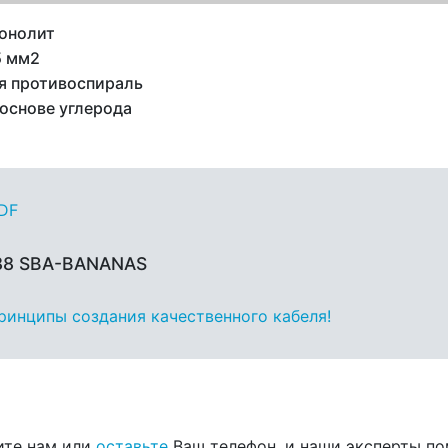
онолит
5 мм2
я противоспираль
 основе углерода
PDF
 88 SBA-BANANAS
принципы создания качественного кабеля!
ите нам или
оставьте
Ваш телефон, и наши эксперты по