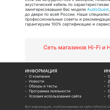
акустический кабель по характеристикам и
заинтересовавшие Вас модели
AudioQuest
до двери по всей России. Наши специалис
профессиональные советы и рекомендации
гарантируем 100% сертификацию и сервис о
Сеть магазинов Hi-Fi и
ИНФОРМАЦИЯ
ИН
О компании
О
Новости
Д
Обзоры и тесты
Г
Программа лояльности
С
Условия использования сайта
С
Вся информация, опубликованная на сайте hifistore.r