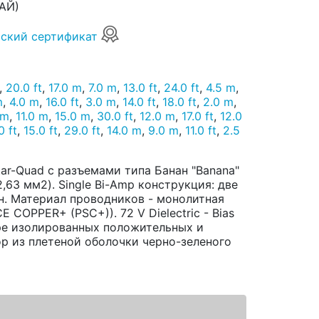
АЙ)
ский сертификат
,
20.0 ft
,
17.0 m
,
7.0 m
,
13.0 ft
,
24.0 ft
,
4.5 m
,
m
,
4.0 m
,
16.0 ft
,
3.0 m
,
14.0 ft
,
18.0 ft
,
2.0 m
,
 m
,
11.0 m
,
15.0 m
,
30.0 ft
,
12.0 m
,
17.0 ft
,
12.0
0 ft
,
15.0 ft
,
29.0 ft
,
14.0 m
,
9.0 m
,
11.0 ft
,
2.5
ar-Quad с разъемами типа Банан "Banana"
,63 мм2). Single Bi-Amp конструкция: две
он. Материал проводников - монолитная
COPPER+ (PSC+)). 72 V Dielectric - Bias
аре изолированных положительных и
р из плетеной оболочки черно-зеленого