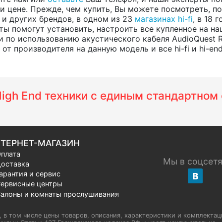
 цене. Прежде, чем купить, Вы можете посмотреть, пос
, и других брендов, в одном из 23
магазинах hi-fi
, в 18
ты помогут установить, настроить все купленное на на
 по использованию акустического кабеля AudioQuest 
т производителя на данную модель и все hi-fi и hi-en
 High End техники с единым стандартно
ТЕРНЕТ-МАГАЗИН
плата
Мы в соцсет
оставка
арантия и сервис
ервисные центры
алоны и комнаты прослушивания
u, в том числе цены товаров, описания, характеристики и комплектац