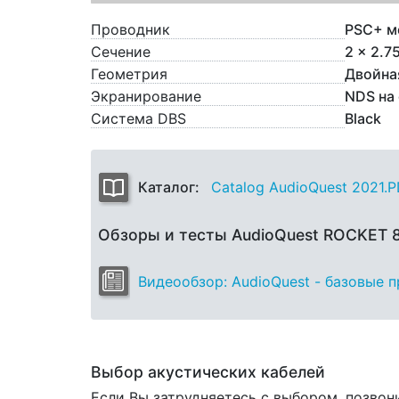
Проводник
PSC+ м
Сечение
2 x 2.7
Геометрия
Двойна
Экранирование
NDS на
Система DBS
Black
Каталог:
Catalog AudioQuest 2021.
Обзоры и тесты AudioQuest ROCKET
Видеообзор: AudioQuest - базовые 
Выбор акустических кабелей
Если Вы затрудняетесь с выбором, позвон