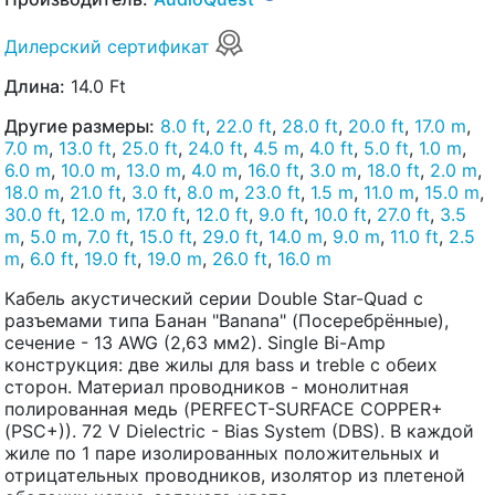
Дилерский сертификат
Длина:
14.0 Ft
Другие размеры:
8.0 ft
,
22.0 ft
,
28.0 ft
,
20.0 ft
,
17.0 m
,
7.0 m
,
13.0 ft
,
25.0 ft
,
24.0 ft
,
4.5 m
,
4.0 ft
,
5.0 ft
,
1.0 m
,
6.0 m
,
10.0 m
,
13.0 m
,
4.0 m
,
16.0 ft
,
3.0 m
,
18.0 ft
,
2.0 m
,
18.0 m
,
21.0 ft
,
3.0 ft
,
8.0 m
,
23.0 ft
,
1.5 m
,
11.0 m
,
15.0 m
,
30.0 ft
,
12.0 m
,
17.0 ft
,
12.0 ft
,
9.0 ft
,
10.0 ft
,
27.0 ft
,
3.5
m
,
5.0 m
,
7.0 ft
,
15.0 ft
,
29.0 ft
,
14.0 m
,
9.0 m
,
11.0 ft
,
2.5
m
,
6.0 ft
,
19.0 ft
,
19.0 m
,
26.0 ft
,
16.0 m
Кабель акустический серии Double Star-Quad с
разъемами типа Банан "Banana" (Посеребрённые),
сечение - 13 AWG (2,63 мм2). Single Bi-Amp
конструкция: две жилы для bass и treble с обеих
сторон. Материал проводников - монолитная
полированная медь (PERFECT-SURFACE COPPER+
(PSC+)). 72 V Dielectric - Bias System (DBS). В каждой
жиле по 1 паре изолированных положительных и
отрицательных проводников, изолятор из плетеной