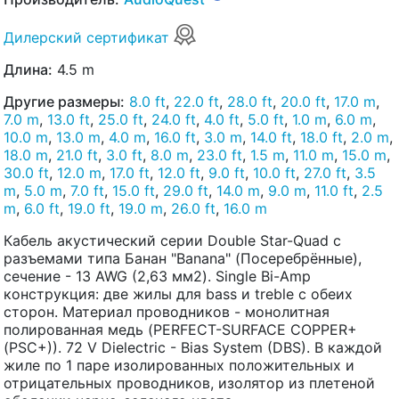
Дилерский сертификат
Длина:
4.5 m
Другие размеры:
8.0 ft
,
22.0 ft
,
28.0 ft
,
20.0 ft
,
17.0 m
,
7.0 m
,
13.0 ft
,
25.0 ft
,
24.0 ft
,
4.0 ft
,
5.0 ft
,
1.0 m
,
6.0 m
,
10.0 m
,
13.0 m
,
4.0 m
,
16.0 ft
,
3.0 m
,
14.0 ft
,
18.0 ft
,
2.0 m
,
18.0 m
,
21.0 ft
,
3.0 ft
,
8.0 m
,
23.0 ft
,
1.5 m
,
11.0 m
,
15.0 m
,
30.0 ft
,
12.0 m
,
17.0 ft
,
12.0 ft
,
9.0 ft
,
10.0 ft
,
27.0 ft
,
3.5
m
,
5.0 m
,
7.0 ft
,
15.0 ft
,
29.0 ft
,
14.0 m
,
9.0 m
,
11.0 ft
,
2.5
m
,
6.0 ft
,
19.0 ft
,
19.0 m
,
26.0 ft
,
16.0 m
Кабель акустический серии Double Star-Quad с
разъемами типа Банан "Banana" (Посеребрённые),
сечение - 13 AWG (2,63 мм2). Single Bi-Amp
конструкция: две жилы для bass и treble с обеих
сторон. Материал проводников - монолитная
полированная медь (PERFECT-SURFACE COPPER+
(PSC+)). 72 V Dielectric - Bias System (DBS). В каждой
жиле по 1 паре изолированных положительных и
отрицательных проводников, изолятор из плетеной