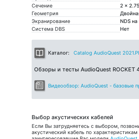
Сечение
2 x 2.7
Геометрия
Двойна
Экранирование
NDS на
Система DBS
Нет
Каталог:
Catalog AudioQuest 2021.
Обзоры и тесты AudioQuest ROCKET
Видеообзор: AudioQuest - базовые 
Выбор акустических кабелей
Если Вы затрудняетесь с выбором, позвон
акустический кабель по характеристикам и
заинтересовавшие Вас модели
AudioQuest