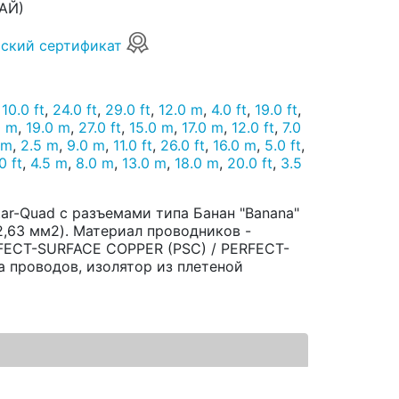
АЙ)
ский сертификат
,
10.0 ft
,
24.0 ft
,
29.0 ft
,
12.0 m
,
4.0 ft
,
19.0 ft
,
0 m
,
19.0 m
,
27.0 ft
,
15.0 m
,
17.0 m
,
12.0 ft
,
7.0
 m
,
2.5 m
,
9.0 m
,
11.0 ft
,
26.0 ft
,
16.0 m
,
5.0 ft
,
0 ft
,
4.5 m
,
8.0 m
,
13.0 m
,
18.0 m
,
20.0 ft
,
3.5
ar-Quad с разъемами типа Банан "Banana"
2,63 мм2). Материал проводников -
FECT-SURFACE COPPER (PSC) / PERFECT-
 проводов, изолятор из плетеной