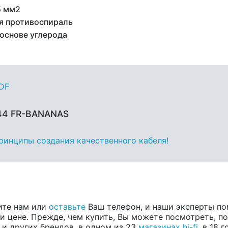
5 мм2
я противоспираль
 основе углерода
PDF
 44 FR-BANANAS
принципы создания качественного кабеля!
ите нам или
оставьте
Ваш телефон, и наши эксперты по
 цене. Прежде, чем купить, Вы можете посмотреть, пос
, и других брендов, в одном из 23
магазинах hi-fi
, в 18