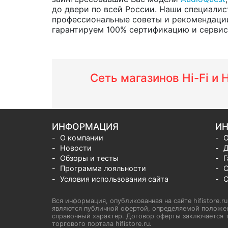
до двери по всей России. Наши специалис
профессиональные советы и рекомендации
гарантируем 100% сертификацию и сервис о
Сеть магазинов Hi-Fi и
ИНФОРМАЦИЯ
ИН
О компании
О
Новости
Д
Обзоры и тесты
Г
Программа лояльности
С
Условия использования сайта
С
Вся информация, опубликованная на сайте hifistore.r
являются публичной офертой, определяемой положен
справочный характер. Договор оферты заключается т
торгового портала hifistore.ru.