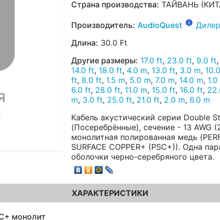
Страна производства:
ТАЙВАНЬ (КИТ
Производитель:
AudioQuest
Дилер
Длина:
30.0 Ft
Другие размеры:
17.0 ft
,
23.0 ft
,
9.0 ft
14.0 ft
,
18.0 ft
,
4.0 m
,
13.0 ft
,
3.0 m
,
10.
ft
,
8.0 ft
,
1.5 m
,
5.0 m
,
7.0 m
,
14.0 m
,
1.0
6.0 ft
,
28.0 ft
,
11.0 m
,
15.0 ft
,
16.0 ft
,
22.
m
,
3.0 ft
,
25.0 ft
,
21.0 ft
,
2.0 m
,
6.0 m
Кабель акустический серии Double St
(Посеребрённые), сечение - 13 AWG (
монолитная полированная медь (PER
SURFACE COPPER+ (PSC+)). Одна пара
оболочки черно-серебряного цвета.
ХАРАКТЕРИСТИКИ
C+ монолит