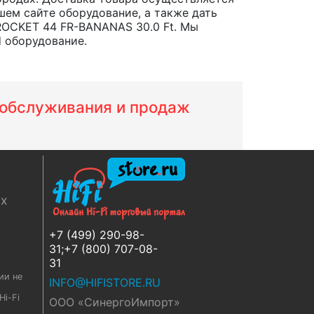
шем сайте оборудование, а также дать
ROCKET 44 FR-BANANAS 30.0 Ft. Мы
d оборудование.
м обслуживания и продаж
ях
+7 (499) 290-98-
31;+7 (800) 707-08-
31
ии не
INFO@HIFISTORE.RU
i-Fi
ООО «СинергоИмпорт»