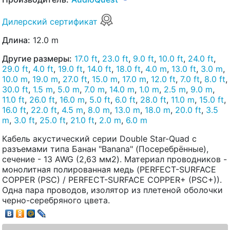
Дилерский сертификат
Длина:
12.0 m
Другие размеры:
17.0 ft
,
23.0 ft
,
9.0 ft
,
10.0 ft
,
24.0 ft
,
29.0 ft
,
4.0 ft
,
19.0 ft
,
14.0 ft
,
18.0 ft
,
4.0 m
,
13.0 ft
,
3.0 m
,
10.0 m
,
19.0 m
,
27.0 ft
,
15.0 m
,
17.0 m
,
12.0 ft
,
7.0 ft
,
8.0 ft
,
30.0 ft
,
1.5 m
,
5.0 m
,
7.0 m
,
14.0 m
,
1.0 m
,
2.5 m
,
9.0 m
,
11.0 ft
,
26.0 ft
,
16.0 m
,
5.0 ft
,
6.0 ft
,
28.0 ft
,
11.0 m
,
15.0 ft
,
16.0 ft
,
22.0 ft
,
4.5 m
,
8.0 m
,
13.0 m
,
18.0 m
,
20.0 ft
,
3.5
m
,
3.0 ft
,
25.0 ft
,
21.0 ft
,
2.0 m
,
6.0 m
Кабель акустический серии Double Star-Quad с
разъемами типа Банан "Banana" (Посеребрённые),
сечение - 13 AWG (2,63 мм2). Материал проводников -
монолитная полированная медь (PERFECT-SURFACE
COPPER (PSC) / PERFECT-SURFACE COPPER+ (PSC+)).
Одна пара проводов, изолятор из плетеной оболочки
черно-серебряного цвета.