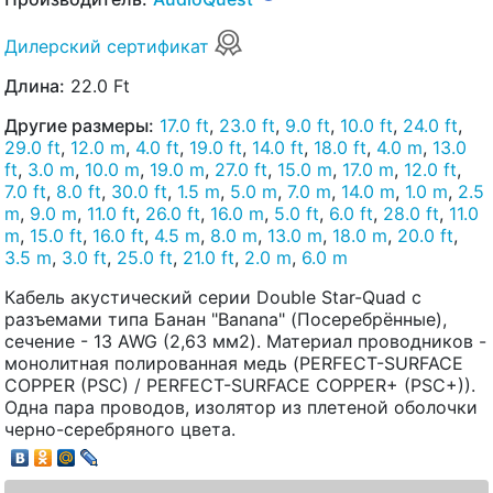
Дилерский сертификат
Длина:
22.0 Ft
Другие размеры:
17.0 ft
,
23.0 ft
,
9.0 ft
,
10.0 ft
,
24.0 ft
,
29.0 ft
,
12.0 m
,
4.0 ft
,
19.0 ft
,
14.0 ft
,
18.0 ft
,
4.0 m
,
13.0
ft
,
3.0 m
,
10.0 m
,
19.0 m
,
27.0 ft
,
15.0 m
,
17.0 m
,
12.0 ft
,
7.0 ft
,
8.0 ft
,
30.0 ft
,
1.5 m
,
5.0 m
,
7.0 m
,
14.0 m
,
1.0 m
,
2.5
m
,
9.0 m
,
11.0 ft
,
26.0 ft
,
16.0 m
,
5.0 ft
,
6.0 ft
,
28.0 ft
,
11.0
m
,
15.0 ft
,
16.0 ft
,
4.5 m
,
8.0 m
,
13.0 m
,
18.0 m
,
20.0 ft
,
3.5 m
,
3.0 ft
,
25.0 ft
,
21.0 ft
,
2.0 m
,
6.0 m
Кабель акустический серии Double Star-Quad с
разъемами типа Банан "Banana" (Посеребрённые),
сечение - 13 AWG (2,63 мм2). Материал проводников -
монолитная полированная медь (PERFECT-SURFACE
COPPER (PSC) / PERFECT-SURFACE COPPER+ (PSC+)).
Одна пара проводов, изолятор из плетеной оболочки
черно-серебряного цвета.