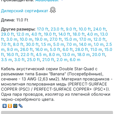
Дилерский сертификат
Длина:
11.0 Ft
Другие размеры:
17.0 ft
,
23.0 ft
,
9.0 ft
,
10.0 ft
,
24.0 ft
,
29.0 ft
,
12.0 m
,
4.0 ft
,
19.0 ft
,
14.0 ft
,
18.0 ft
,
4.0 m
,
13.0
ft
,
3.0 m
,
10.0 m
,
19.0 m
,
27.0 ft
,
15.0 m
,
17.0 m
,
12.0 ft
,
7.0 ft
,
8.0 ft
,
30.0 ft
,
1.5 m
,
5.0 m
,
7.0 m
,
14.0 m
,
1.0 m
,
2.5
m
,
9.0 m
,
26.0 ft
,
16.0 m
,
5.0 ft
,
6.0 ft
,
28.0 ft
,
11.0 m
,
15.0
ft
,
16.0 ft
,
22.0 ft
,
4.5 m
,
8.0 m
,
13.0 m
,
18.0 m
,
20.0 ft
,
3.5 m
,
3.0 ft
,
25.0 ft
,
21.0 ft
,
2.0 m
,
6.0 m
Кабель акустический серии Double Star-Quad с
разъемами типа Банан "Banana" (Посеребрённые),
сечение - 13 AWG (2,63 мм2). Материал проводников -
монолитная полированная медь (PERFECT-SURFACE
COPPER (PSC) / PERFECT-SURFACE COPPER+ (PSC+)).
Одна пара проводов, изолятор из плетеной оболочки
черно-серебряного цвета.