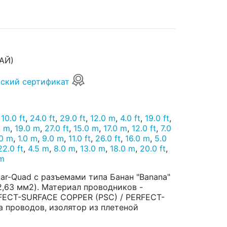
АЙ)
ский сертификат
,
10.0 ft
,
24.0 ft
,
29.0 ft
,
12.0 m
,
4.0 ft
,
19.0 ft
,
0 m
,
19.0 m
,
27.0 ft
,
15.0 m
,
17.0 m
,
12.0 ft
,
7.0
.0 m
,
1.0 m
,
9.0 m
,
11.0 ft
,
26.0 ft
,
16.0 m
,
5.0
22.0 ft
,
4.5 m
,
8.0 m
,
13.0 m
,
18.0 m
,
20.0 ft
,
 m
ar-Quad с разъемами типа Банан "Banana"
2,63 мм2). Материал проводников -
FECT-SURFACE COPPER (PSC) / PERFECT-
 проводов, изолятор из плетеной