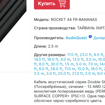
Купить
Модель:
ROCKET 44 FR-BANANAS
Страна производства:
ТАЙВАНЬ (КИТ
Производитель:
AudioQuest
Дилер
Длина:
2.5 m
Другие размеры:
17.0 ft
,
23.0 ft
,
9.0 ft
14.0 ft
,
18.0 ft
,
4.0 m
,
13.0 ft
,
3.0 m
,
10.
ft
,
8.0 ft
,
30.0 ft
,
1.5 m
,
5.0 m
,
7.0 m
,
14
ft
,
6.0 ft
,
28.0 ft
,
11.0 m
,
15.0 ft
,
16.0 ft
,
3.5 m
,
3.0 ft
,
25.0 ft
,
21.0 ft
,
2.0 m
,
6.0
Кабель акустический серии Double St
(Посеребрённые), сечение - 13 AWG (
монолитная полированная медь (PER
SURFACE COPPER+ (PSC+)). Одна пара
оболочки черно-серебряного цвета.