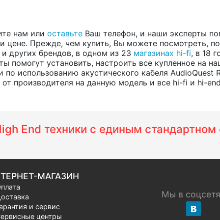
ите нам или
оставьте
Ваш телефон, и наши эксперты по
 цене. Прежде, чем купить, Вы можете посмотреть, пос
, и других брендов, в одном из 23
магазинах hi-fi
, в 18
ты помогут установить, настроить все купленное на на
 по использованию акустического кабеля AudioQuest
т производителя на данную модель и все hi-fi и hi-en
 High End техники с единым стандартно
ТЕРНЕТ-МАГАЗИН
плата
Мы в соцсет
оставка
арантия и сервис
ервисные центры