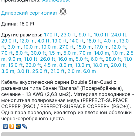
Дилерский сертификат
Длина:
16.0 Ft
Другие размеры:
17.0 ft
,
23.0 ft
,
9.0 ft
,
10.0 ft
,
24.0 ft
,
29.0 ft
,
12.0 m
,
4.0 ft
,
19.0 ft
,
14.0 ft
,
18.0 ft
,
4.0 m
,
13.0
ft
,
3.0 m
,
10.0 m
,
19.0 m
,
27.0 ft
,
15.0 m
,
17.0 m
,
12.0 ft
,
7.0 ft
,
8.0 ft
,
30.0 ft
,
1.5 m
,
5.0 m
,
7.0 m
,
14.0 m
,
1.0 m
,
2.5
m
,
9.0 m
,
11.0 ft
,
26.0 ft
,
16.0 m
,
5.0 ft
,
6.0 ft
,
28.0 ft
,
11.0
m
,
15.0 ft
,
22.0 ft
,
4.5 m
,
8.0 m
,
13.0 m
,
18.0 m
,
20.0 ft
,
3.5 m
,
3.0 ft
,
25.0 ft
,
21.0 ft
,
2.0 m
,
6.0 m
Кабель акустический серии Double Star-Quad с
разъемами типа Банан "Banana" (Посеребрённые),
сечение - 13 AWG (2,63 мм2). Материал проводников -
монолитная полированная медь (PERFECT-SURFACE
COPPER (PSC) / PERFECT-SURFACE COPPER+ (PSC+)).
Одна пара проводов, изолятор из плетеной оболочки
черно-серебряного цвета.