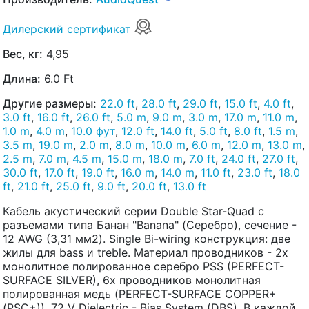
Дилерский сертификат
Вес, кг:
4,95
Длина:
6.0 Ft
Другие размеры:
22.0 ft
,
28.0 ft
,
29.0 ft
,
15.0 ft
,
4.0 ft
,
3.0 ft
,
16.0 ft
,
26.0 ft
,
5.0 m
,
9.0 m
,
3.0 m
,
17.0 m
,
11.0 m
,
1.0 m
,
4.0 m
,
10.0 фут
,
12.0 ft
,
14.0 ft
,
5.0 ft
,
8.0 ft
,
1.5 m
,
3.5 m
,
19.0 m
,
2.0 m
,
8.0 m
,
10.0 m
,
6.0 m
,
12.0 m
,
13.0 m
,
2.5 m
,
7.0 m
,
4.5 m
,
15.0 m
,
18.0 m
,
7.0 ft
,
24.0 ft
,
27.0 ft
,
30.0 ft
,
17.0 ft
,
19.0 ft
,
16.0 m
,
14.0 m
,
11.0 ft
,
23.0 ft
,
18.0
ft
,
21.0 ft
,
25.0 ft
,
9.0 ft
,
20.0 ft
,
13.0 ft
Кабель акустический серии Double Star-Quad с
разъемами типа Банан "Banana" (Серебро), сечение -
12 AWG (3,31 мм2). Single Bi-wiring конструкция: две
жилы для bass и treble. Материал проводников - 2х
монолитное полированное серебро PSS (PERFECT-
SURFACE SILVER), 6х проводников монолитная
полированная медь (PERFECT-SURFACE COPPER+
(PSC+)). 72 V Dielectric - Bias System (DBS). В каждой