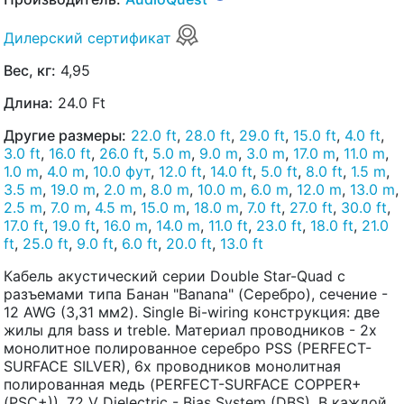
Дилерский сертификат
Вес, кг:
4,95
Длина:
24.0 Ft
Другие размеры:
22.0 ft
,
28.0 ft
,
29.0 ft
,
15.0 ft
,
4.0 ft
,
3.0 ft
,
16.0 ft
,
26.0 ft
,
5.0 m
,
9.0 m
,
3.0 m
,
17.0 m
,
11.0 m
,
1.0 m
,
4.0 m
,
10.0 фут
,
12.0 ft
,
14.0 ft
,
5.0 ft
,
8.0 ft
,
1.5 m
,
3.5 m
,
19.0 m
,
2.0 m
,
8.0 m
,
10.0 m
,
6.0 m
,
12.0 m
,
13.0 m
,
2.5 m
,
7.0 m
,
4.5 m
,
15.0 m
,
18.0 m
,
7.0 ft
,
27.0 ft
,
30.0 ft
,
17.0 ft
,
19.0 ft
,
16.0 m
,
14.0 m
,
11.0 ft
,
23.0 ft
,
18.0 ft
,
21.0
ft
,
25.0 ft
,
9.0 ft
,
6.0 ft
,
20.0 ft
,
13.0 ft
Кабель акустический серии Double Star-Quad с
разъемами типа Банан "Banana" (Серебро), сечение -
12 AWG (3,31 мм2). Single Bi-wiring конструкция: две
жилы для bass и treble. Материал проводников - 2х
монолитное полированное серебро PSS (PERFECT-
SURFACE SILVER), 6х проводников монолитная
полированная медь (PERFECT-SURFACE COPPER+
(PSC+)). 72 V Dielectric - Bias System (DBS). В каждой