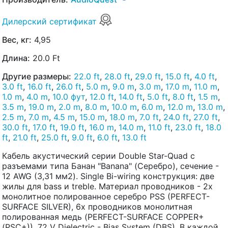
Дилерский сертификат
Вес, кг:
4,95
Длина:
20.0 Ft
Другие размеры:
22.0 ft
,
28.0 ft
,
29.0 ft
,
15.0 ft
,
4.0 ft
,
3.0 ft
,
16.0 ft
,
26.0 ft
,
5.0 m
,
9.0 m
,
3.0 m
,
17.0 m
,
11.0 m
,
1.0 m
,
4.0 m
,
10.0 фут
,
12.0 ft
,
14.0 ft
,
5.0 ft
,
8.0 ft
,
1.5 m
,
3.5 m
,
19.0 m
,
2.0 m
,
8.0 m
,
10.0 m
,
6.0 m
,
12.0 m
,
13.0 m
,
2.5 m
,
7.0 m
,
4.5 m
,
15.0 m
,
18.0 m
,
7.0 ft
,
24.0 ft
,
27.0 ft
,
30.0 ft
,
17.0 ft
,
19.0 ft
,
16.0 m
,
14.0 m
,
11.0 ft
,
23.0 ft
,
18.0
ft
,
21.0 ft
,
25.0 ft
,
9.0 ft
,
6.0 ft
,
13.0 ft
Кабель акустический серии Double Star-Quad с
разъемами типа Банан "Banana" (Серебро), сечение -
12 AWG (3,31 мм2). Single Bi-wiring конструкция: две
жилы для bass и treble. Материал проводников - 2х
монолитное полированное серебро PSS (PERFECT-
SURFACE SILVER), 6х проводников монолитная
полированная медь (PERFECT-SURFACE COPPER+
(PSC+)). 72 V Dielectric - Bias System (DBS). В каждой