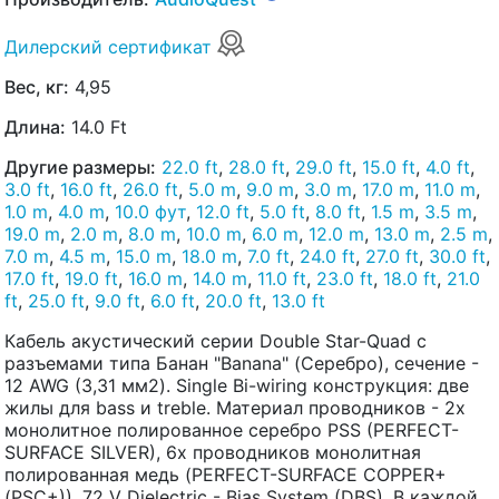
Дилерский сертификат
Вес, кг:
4,95
Длина:
14.0 Ft
Другие размеры:
22.0 ft
,
28.0 ft
,
29.0 ft
,
15.0 ft
,
4.0 ft
,
3.0 ft
,
16.0 ft
,
26.0 ft
,
5.0 m
,
9.0 m
,
3.0 m
,
17.0 m
,
11.0 m
,
1.0 m
,
4.0 m
,
10.0 фут
,
12.0 ft
,
5.0 ft
,
8.0 ft
,
1.5 m
,
3.5 m
,
19.0 m
,
2.0 m
,
8.0 m
,
10.0 m
,
6.0 m
,
12.0 m
,
13.0 m
,
2.5 m
,
7.0 m
,
4.5 m
,
15.0 m
,
18.0 m
,
7.0 ft
,
24.0 ft
,
27.0 ft
,
30.0 ft
,
17.0 ft
,
19.0 ft
,
16.0 m
,
14.0 m
,
11.0 ft
,
23.0 ft
,
18.0 ft
,
21.0
ft
,
25.0 ft
,
9.0 ft
,
6.0 ft
,
20.0 ft
,
13.0 ft
Кабель акустический серии Double Star-Quad с
разъемами типа Банан "Banana" (Серебро), сечение -
12 AWG (3,31 мм2). Single Bi-wiring конструкция: две
жилы для bass и treble. Материал проводников - 2х
монолитное полированное серебро PSS (PERFECT-
SURFACE SILVER), 6х проводников монолитная
полированная медь (PERFECT-SURFACE COPPER+
(PSC+)). 72 V Dielectric - Bias System (DBS). В каждой