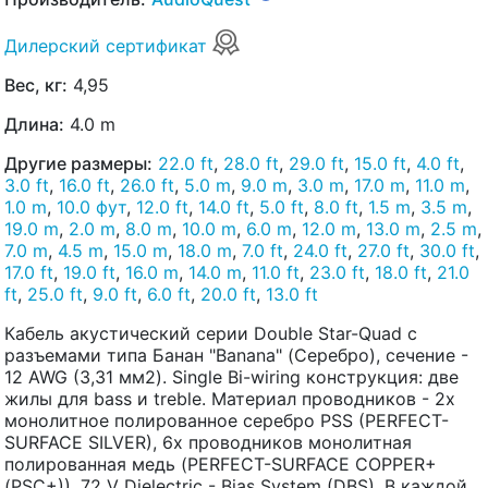
Дилерский сертификат
Вес, кг:
4,95
Длина:
4.0 m
Другие размеры:
22.0 ft
,
28.0 ft
,
29.0 ft
,
15.0 ft
,
4.0 ft
,
3.0 ft
,
16.0 ft
,
26.0 ft
,
5.0 m
,
9.0 m
,
3.0 m
,
17.0 m
,
11.0 m
,
1.0 m
,
10.0 фут
,
12.0 ft
,
14.0 ft
,
5.0 ft
,
8.0 ft
,
1.5 m
,
3.5 m
,
19.0 m
,
2.0 m
,
8.0 m
,
10.0 m
,
6.0 m
,
12.0 m
,
13.0 m
,
2.5 m
,
7.0 m
,
4.5 m
,
15.0 m
,
18.0 m
,
7.0 ft
,
24.0 ft
,
27.0 ft
,
30.0 ft
,
17.0 ft
,
19.0 ft
,
16.0 m
,
14.0 m
,
11.0 ft
,
23.0 ft
,
18.0 ft
,
21.0
ft
,
25.0 ft
,
9.0 ft
,
6.0 ft
,
20.0 ft
,
13.0 ft
Кабель акустический серии Double Star-Quad с
разъемами типа Банан "Banana" (Серебро), сечение -
12 AWG (3,31 мм2). Single Bi-wiring конструкция: две
жилы для bass и treble. Материал проводников - 2х
монолитное полированное серебро PSS (PERFECT-
SURFACE SILVER), 6х проводников монолитная
полированная медь (PERFECT-SURFACE COPPER+
(PSC+)). 72 V Dielectric - Bias System (DBS). В каждой