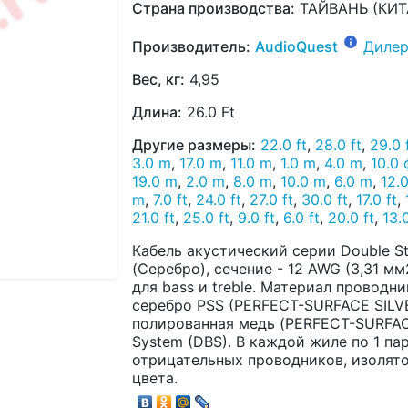
Страна производства:
ТАЙВАНЬ (КИТ
Производитель:
AudioQuest
Дилер
Вес, кг:
4,95
Длина:
26.0 Ft
Другие размеры:
22.0 ft
,
28.0 ft
,
29.0 
3.0 m
,
17.0 m
,
11.0 m
,
1.0 m
,
4.0 m
,
10.0 
19.0 m
,
2.0 m
,
8.0 m
,
10.0 m
,
6.0 m
,
12.
m
,
7.0 ft
,
24.0 ft
,
27.0 ft
,
30.0 ft
,
17.0 ft
,
21.0 ft
,
25.0 ft
,
9.0 ft
,
6.0 ft
,
20.0 ft
,
13.0
Кабель акустический серии Double St
(Серебро), сечение - 12 AWG (3,31 мм2
для bass и treble. Материал проводн
серебро PSS (PERFECT-SURFACE SILV
полированная медь (PERFECT-SURFACE 
System (DBS). В каждой жиле по 1 п
отрицательных проводников, изолято
цвета.