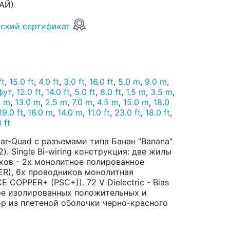
АЙ)
ский сертификат
ft
,
15.0 ft
,
4.0 ft
,
3.0 ft
,
16.0 ft
,
5.0 m
,
9.0 m
,
фут
,
12.0 ft
,
14.0 ft
,
5.0 ft
,
8.0 ft
,
1.5 m
,
3.5 m
,
0 m
,
13.0 m
,
2.5 m
,
7.0 m
,
4.5 m
,
15.0 m
,
18.0
19.0 ft
,
16.0 m
,
14.0 m
,
11.0 ft
,
23.0 ft
,
18.0 ft
,
 ft
ar-Quad с разъемами типа Банан "Banana"
). Single Bi-wiring конструкция: две жилы
иков - 2х монолитное полированное
ER), 6х проводников монолитная
COPPER+ (PSC+)). 72 V Dielectric - Bias
аре изолированных положительных и
р из плетеной оболочки черно-красного