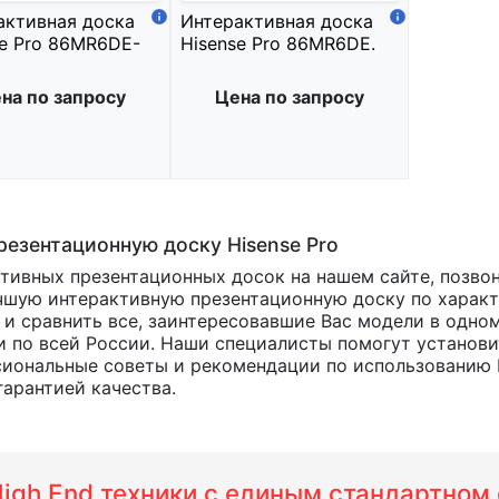
активная доска
Интерактивная доска
se Pro 86MR6DE-
Hisense Pro 86MR6DE.
на по запросу
Цена по запросу
езентационную доску Hisense Pro
ктивных презентационных досок на нашем сайте, позво
чшую интерактивную презентационную доску по характе
 и сравнить все, заинтересовавшие Вас модели в одно
 по всей России. Наши специалисты помогут установит
сиональные советы и рекомендации по использованию H
арантией качества.
 High End техники с единым стандартно