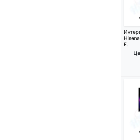
Интер
Hisen
E.
Це