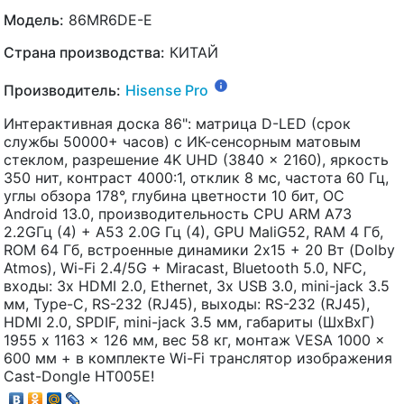
Модель:
86MR6DE-E
Страна производства:
КИТАЙ
Производитель:
Hisense Pro
Интерактивная доска 86": матрица D-LED (срок
службы 50000+ часов) с ИК-сенсорным матовым
стеклом, разрешение 4K UHD (3840 x 2160), яркость
350 нит, контраст 4000:1, отклик 8 мс, частота 60 Гц,
углы обзора 178°, глубина цветности 10 бит, ОС
Android 13.0, производительность CPU ARM A73
2.2GГц (4) + A53 2.0G Гц (4), GPU MaliG52, RAM 4 Гб,
ROM 64 Гб, встроенные динамики 2х15 + 20 Вт (Dolby
Atmos), Wi-Fi 2.4/5G + Miracast, Bluetooth 5.0, NFC,
входы: 3х HDMI 2.0, Ethernet, 3х USB 3.0, mini-jack 3.5
мм, Type-C, RS-232 (RJ45), выходы: RS-232 (RJ45),
HDMI 2.0, SPDIF, mini-jack 3.5 мм, габариты (ШхВхГ)
1955 x 1163 x 126 мм, вес 58 кг, монтаж VESA 1000 x
600 мм + в комплекте Wi-Fi транслятор изображения
Cast-Dongle HT005E!