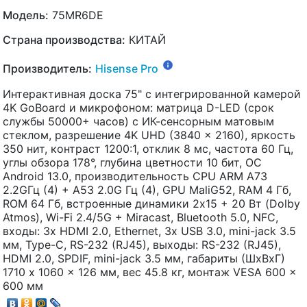
Модель:
75MR6DE
Страна производства:
КИТАЙ
Производитель:
Hisense Pro
Интерактивная доска 75" c интегрированной камерой
4K GoBoard и микрофоном: матрица D-LED (срок
службы 50000+ часов) с ИК-сенсорным матовым
стеклом, разрешение 4K UHD (3840 x 2160), яркость
350 нит, контраст 1200:1, отклик 8 мс, частота 60 Гц,
углы обзора 178°, глубина цветности 10 бит, ОС
Android 13.0, производительность CPU ARM A73
2.2GГц (4) + A53 2.0G Гц (4), GPU MaliG52, RAM 4 Гб,
ROM 64 Гб, встроенные динамики 2х15 + 20 Вт (Dolby
Atmos), Wi-Fi 2.4/5G + Miracast, Bluetooth 5.0, NFC,
входы: 3х HDMI 2.0, Ethernet, 3х USB 3.0, mini-jack 3.5
мм, Type-C, RS-232 (RJ45), выходы: RS-232 (RJ45),
HDMI 2.0, SPDIF, mini-jack 3.5 мм, габариты (ШхВхГ)
1710 x 1060 x 126 мм, вес 45.8 кг, монтаж VESA 600 x
600 мм