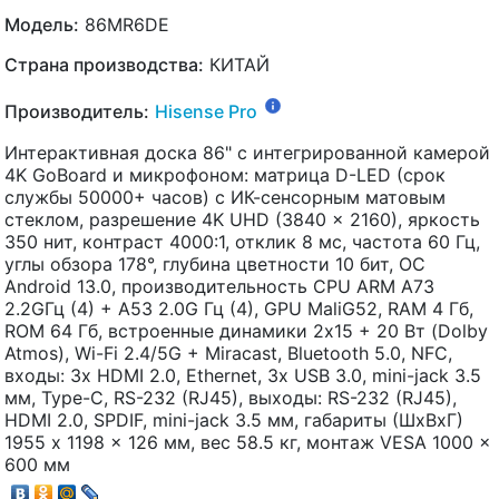
Модель:
86MR6DE
Страна производства:
КИТАЙ
Производитель:
Hisense Pro
Интерактивная доска 86" c интегрированной камерой
4K GoBoard и микрофоном: матрица D-LED (срок
службы 50000+ часов) с ИК-сенсорным матовым
стеклом, разрешение 4K UHD (3840 x 2160), яркость
350 нит, контраст 4000:1, отклик 8 мс, частота 60 Гц,
углы обзора 178°, глубина цветности 10 бит, ОС
Android 13.0, производительность CPU ARM A73
2.2GГц (4) + A53 2.0G Гц (4), GPU MaliG52, RAM 4 Гб,
ROM 64 Гб, встроенные динамики 2х15 + 20 Вт (Dolby
Atmos), Wi-Fi 2.4/5G + Miracast, Bluetooth 5.0, NFC,
входы: 3х HDMI 2.0, Ethernet, 3х USB 3.0, mini-jack 3.5
мм, Type-C, RS-232 (RJ45), выходы: RS-232 (RJ45),
HDMI 2.0, SPDIF, mini-jack 3.5 мм, габариты (ШхВхГ)
1955 x 1198 x 126 мм, вес 58.5 кг, монтаж VESA 1000 x
600 мм