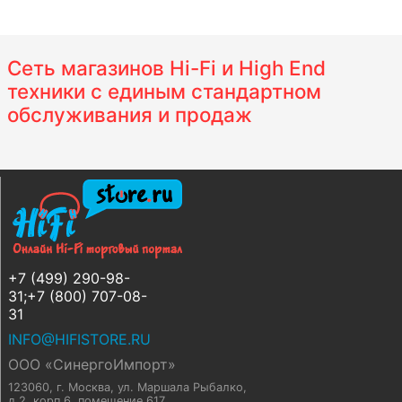
Сеть магазинов Hi-Fi и High End
техники с единым стандартном
обслуживания и продаж
+7 (499) 290-98-
31;+7 (800) 707-08-
31
INFO@HIFISTORE.RU
ООО «СинергоИмпорт»
123060, г. Москва
,
ул. Маршала Рыбалко,
д.2, корп.6, помещение 617