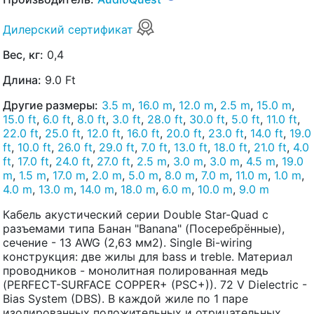
Дилерский сертификат
Вес, кг:
0,4
Длина:
9.0 Ft
Другие размеры:
3.5 m
,
16.0 m
,
12.0 m
,
2.5 m
,
15.0 m
,
15.0 ft
,
6.0 ft
,
8.0 ft
,
3.0 ft
,
28.0 ft
,
30.0 ft
,
5.0 ft
,
11.0 ft
,
22.0 ft
,
25.0 ft
,
12.0 ft
,
16.0 ft
,
20.0 ft
,
23.0 ft
,
14.0 ft
,
19.0
ft
,
10.0 ft
,
26.0 ft
,
29.0 ft
,
7.0 ft
,
13.0 ft
,
18.0 ft
,
21.0 ft
,
4.0
ft
,
17.0 ft
,
24.0 ft
,
27.0 ft
,
2.5 m
,
3.0 m
,
3.0 m
,
4.5 m
,
19.0
m
,
1.5 m
,
17.0 m
,
2.0 m
,
5.0 m
,
8.0 m
,
7.0 m
,
11.0 m
,
1.0 m
,
4.0 m
,
13.0 m
,
14.0 m
,
18.0 m
,
6.0 m
,
10.0 m
,
9.0 m
Кабель акустический серии Double Star-Quad с
разъемами типа Банан "Banana" (Посеребрённые),
сечение - 13 AWG (2,63 мм2). Single Bi-wiring
конструкция: две жилы для bass и treble. Материал
проводников - монолитная полированная медь
(PERFECT-SURFACE COPPER+ (PSC+)). 72 V Dielectric -
Bias System (DBS). В каждой жиле по 1 паре
изолированных положительных и отрицательных