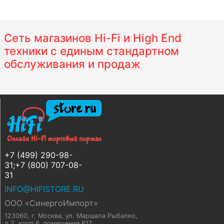
Сеть магазинов Hi-Fi и High End
техники с единым стандартном
обслуживания и продаж
+7 (499) 290-98-
31;+7 (800) 707-08-
31
INFO@HIFISTORE.RU
ООО «СинергоИмпорт»
123060, г. Москва
,
ул. Маршала Рыбалко,
д.2, корп.6, помещение 617