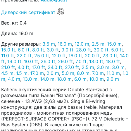
Дилерский сертификат
Вес, кг:
0,4
Длина:
19.0 m
Другие размеры:
3.5 m
,
16.0 m
,
12.0 m
,
2.5 m
,
15.0 m
,
15.0 ft
,
6.0 ft
,
8.0 ft
,
3.0 ft
,
9.0 ft
,
28.0 ft
,
30.0 ft
,
5.0 ft
,
11.0 ft
,
22.0 ft
,
25.0 ft
,
12.0 ft
,
16.0 ft
,
20.0 ft
,
23.0 ft
,
14.0
ft
,
19.0 ft
,
10.0 ft
,
26.0 ft
,
29.0 ft
,
7.0 ft
,
13.0 ft
,
18.0 ft
,
21.0 ft
,
4.0 ft
,
17.0 ft
,
24.0 ft
,
27.0 ft
,
2.5 m
,
3.0 m
,
3.0 m
,
4.5 m
,
1.5 m
,
17.0 m
,
2.0 m
,
5.0 m
,
8.0 m
,
7.0 m
,
11.0 m
,
1.0
m
,
4.0 m
,
13.0 m
,
14.0 m
,
18.0 m
,
6.0 m
,
10.0 m
,
9.0 m
Кабель акустический серии Double Star-Quad с
разъемами типа Банан "Banana" (Посеребрённые),
сечение - 13 AWG (2,63 мм2). Single Bi-wiring
конструкция: две жилы для bass и treble. Материал
проводников - монолитная полированная медь
(PERFECT-SURFACE COPPER+ (PSC+)). 72 V Dielectric -
Bias System (DBS). В каждой жиле по 1 паре
изолированных положительных и отрицательных