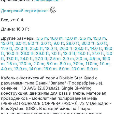
Дилерский сертификат
Вес, кг:
0,4
Длина:
16.0 Ft
Другие размеры:
3.5 m
,
16.0 m
,
12.0 m
,
2.5 m
,
15.0 m
,
15.0 ft
,
6.0 ft
,
8.0 ft
,
3.0 ft
,
9.0 ft
,
28.0 ft
,
30.0 ft
,
5.0 ft
,
11.0 ft
,
22.0 ft
,
25.0 ft
,
12.0 ft
,
20.0 ft
,
23.0 ft
,
14.0 ft
,
19.0
ft
,
10.0 ft
,
26.0 ft
,
29.0 ft
,
7.0 ft
,
13.0 ft
,
18.0 ft
,
21.0 ft
,
4.0
ft
,
17.0 ft
,
24.0 ft
,
27.0 ft
,
2.5 m
,
3.0 m
,
3.0 m
,
4.5 m
,
19.0
m
,
1.5 m
,
17.0 m
,
2.0 m
,
5.0 m
,
8.0 m
,
7.0 m
,
11.0 m
,
1.0 m
,
4.0 m
,
13.0 m
,
14.0 m
,
18.0 m
,
6.0 m
,
10.0 m
,
9.0 m
Кабель акустический серии Double Star-Quad с
разъемами типа Банан "Banana" (Посеребрённые),
сечение - 13 AWG (2,63 мм2). Single Bi-wiring
конструкция: две жилы для bass и treble. Материал
проводников - монолитная полированная медь
(PERFECT-SURFACE COPPER+ (PSC+)). 72 V Dielectric -
Bias System (DBS). В каждой жиле по 1 паре
изолированных положительных и отрицательных