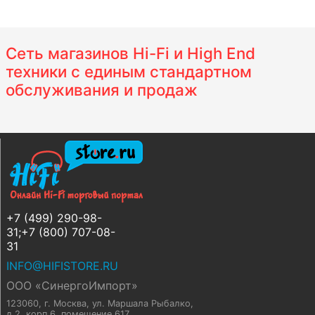
Сеть магазинов Hi-Fi и High End
техники с единым стандартном
обслуживания и продаж
+7 (499) 290-98-
31;+7 (800) 707-08-
31
INFO@HIFISTORE.RU
ООО «СинергоИмпорт»
123060, г. Москва
,
ул. Маршала Рыбалко,
д.2, корп.6, помещение 617