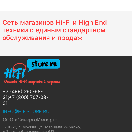
Сеть магазинов Hi-Fi и High End
техники с единым стандартном
обслуживания и продаж
+7 (499) 290-98-
31;+7 (800) 707-08-
31
INFO@HIFISTORE.RU
ООО «СинергоИмпорт»
123060, г. Москва
,
ул. Маршала Рыбалко,
д.2, корп.6, помещение 617