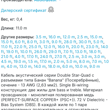
Дилерский сертификат
Вес, кг:
0,4
Длина:
11.0 m
Другие размеры:
3.5 m
,
16.0 m
,
12.0 m
,
2.5 m
,
15.0 m
,
15.0 ft
,
6.0 ft
,
8.0 ft
,
3.0 ft
,
9.0 ft
,
28.0 ft
,
30.0 ft
,
5.0 ft
,
11.0 ft
,
22.0 ft
,
25.0 ft
,
12.0 ft
,
16.0 ft
,
20.0 ft
,
23.0 ft
,
14.0
ft
,
19.0 ft
,
10.0 ft
,
26.0 ft
,
29.0 ft
,
7.0 ft
,
13.0 ft
,
18.0 ft
,
21.0 ft
,
4.0 ft
,
17.0 ft
,
24.0 ft
,
27.0 ft
,
2.5 m
,
3.0 m
,
3.0 m
,
4.5 m
,
19.0 m
,
1.5 m
,
17.0 m
,
2.0 m
,
5.0 m
,
8.0 m
,
7.0 m
,
1.0
m
,
4.0 m
,
13.0 m
,
14.0 m
,
18.0 m
,
6.0 m
,
10.0 m
,
9.0 m
Кабель акустический серии Double Star-Quad с
разъемами типа Банан "Banana" (Посеребрённые),
сечение - 13 AWG (2,63 мм2). Single Bi-wiring
конструкция: две жилы для bass и treble. Материал
проводников - монолитная полированная медь
(PERFECT-SURFACE COPPER+ (PSC+)). 72 V Dielectric -
Bias System (DBS). В каждой жиле по 1 паре
изолированных положительных и отрицательных