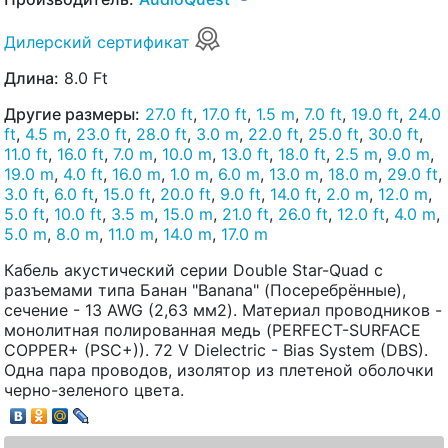
Дилерский сертификат
Длина:
8.0 Ft
Другие размеры:
27.0 ft
,
17.0 ft
,
1.5 m
,
7.0 ft
,
19.0 ft
,
24.0
ft
,
4.5 m
,
23.0 ft
,
28.0 ft
,
3.0 m
,
22.0 ft
,
25.0 ft
,
30.0 ft
,
11.0 ft
,
16.0 ft
,
7.0 m
,
10.0 m
,
13.0 ft
,
18.0 ft
,
2.5 m
,
9.0 m
,
19.0 m
,
4.0 ft
,
16.0 m
,
1.0 m
,
6.0 m
,
13.0 m
,
18.0 m
,
29.0 ft
,
3.0 ft
,
6.0 ft
,
15.0 ft
,
20.0 ft
,
9.0 ft
,
14.0 ft
,
2.0 m
,
12.0 m
,
5.0 ft
,
10.0 ft
,
3.5 m
,
15.0 m
,
21.0 ft
,
26.0 ft
,
12.0 ft
,
4.0 m
,
5.0 m
,
8.0 m
,
11.0 m
,
14.0 m
,
17.0 m
Кабель акустический серии Double Star-Quad с
разъемами типа Банан "Banana" (Посеребрённые),
сечение - 13 AWG (2,63 мм2). Материал проводников -
монолитная полированная медь (PERFECT-SURFACE
COPPER+ (PSC+)). 72 V Dielectric - Bias System (DBS).
Одна пара проводов, изолятор из плетеной оболочки
черно-зеленого цвета.