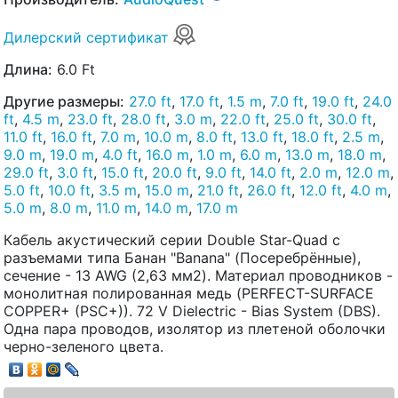
Дилерский сертификат
Длина:
6.0 Ft
Другие размеры:
27.0 ft
,
17.0 ft
,
1.5 m
,
7.0 ft
,
19.0 ft
,
24.0
ft
,
4.5 m
,
23.0 ft
,
28.0 ft
,
3.0 m
,
22.0 ft
,
25.0 ft
,
30.0 ft
,
11.0 ft
,
16.0 ft
,
7.0 m
,
10.0 m
,
8.0 ft
,
13.0 ft
,
18.0 ft
,
2.5 m
,
9.0 m
,
19.0 m
,
4.0 ft
,
16.0 m
,
1.0 m
,
6.0 m
,
13.0 m
,
18.0 m
,
29.0 ft
,
3.0 ft
,
15.0 ft
,
20.0 ft
,
9.0 ft
,
14.0 ft
,
2.0 m
,
12.0 m
,
5.0 ft
,
10.0 ft
,
3.5 m
,
15.0 m
,
21.0 ft
,
26.0 ft
,
12.0 ft
,
4.0 m
,
5.0 m
,
8.0 m
,
11.0 m
,
14.0 m
,
17.0 m
Кабель акустический серии Double Star-Quad с
разъемами типа Банан "Banana" (Посеребрённые),
сечение - 13 AWG (2,63 мм2). Материал проводников -
монолитная полированная медь (PERFECT-SURFACE
COPPER+ (PSC+)). 72 V Dielectric - Bias System (DBS).
Одна пара проводов, изолятор из плетеной оболочки
черно-зеленого цвета.