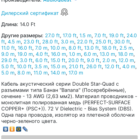
Дилерский сертификат
Длина:
14.0 Ft
Другие размеры:
27.0 ft
,
17.0 ft
,
1.5 m
,
7.0 ft
,
19.0 ft
,
24.0
ft
,
4.5 m
,
23.0 ft
,
28.0 ft
,
3.0 m
,
22.0 ft
,
25.0 ft
,
30.0 ft
,
11.0 ft
,
16.0 ft
,
7.0 m
,
10.0 m
,
8.0 ft
,
13.0 ft
,
18.0 ft
,
2.5 m
,
9.0 m
,
19.0 m
,
4.0 ft
,
16.0 m
,
1.0 m
,
6.0 m
,
13.0 m
,
18.0 m
,
29.0 ft
,
3.0 ft
,
6.0 ft
,
15.0 ft
,
20.0 ft
,
9.0 ft
,
2.0 m
,
12.0 m
,
5.0 ft
,
10.0 ft
,
3.5 m
,
15.0 m
,
21.0 ft
,
26.0 ft
,
12.0 ft
,
4.0 m
,
5.0 m
,
8.0 m
,
11.0 m
,
14.0 m
,
17.0 m
Кабель акустический серии Double Star-Quad с
разъемами типа Банан "Banana" (Посеребрённые),
сечение - 13 AWG (2,63 мм2). Материал проводников -
монолитная полированная медь (PERFECT-SURFACE
COPPER+ (PSC+)). 72 V Dielectric - Bias System (DBS).
Одна пара проводов, изолятор из плетеной оболочки
черно-зеленого цвета.