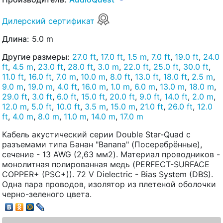
Дилерский сертификат
Длина:
5.0 m
Другие размеры:
27.0 ft
,
17.0 ft
,
1.5 m
,
7.0 ft
,
19.0 ft
,
24.0
ft
,
4.5 m
,
23.0 ft
,
28.0 ft
,
3.0 m
,
22.0 ft
,
25.0 ft
,
30.0 ft
,
11.0 ft
,
16.0 ft
,
7.0 m
,
10.0 m
,
8.0 ft
,
13.0 ft
,
18.0 ft
,
2.5 m
,
9.0 m
,
19.0 m
,
4.0 ft
,
16.0 m
,
1.0 m
,
6.0 m
,
13.0 m
,
18.0 m
,
29.0 ft
,
3.0 ft
,
6.0 ft
,
15.0 ft
,
20.0 ft
,
9.0 ft
,
14.0 ft
,
2.0 m
,
12.0 m
,
5.0 ft
,
10.0 ft
,
3.5 m
,
15.0 m
,
21.0 ft
,
26.0 ft
,
12.0
ft
,
4.0 m
,
8.0 m
,
11.0 m
,
14.0 m
,
17.0 m
Кабель акустический серии Double Star-Quad с
разъемами типа Банан "Banana" (Посеребрённые),
сечение - 13 AWG (2,63 мм2). Материал проводников -
монолитная полированная медь (PERFECT-SURFACE
COPPER+ (PSC+)). 72 V Dielectric - Bias System (DBS).
Одна пара проводов, изолятор из плетеной оболочки
черно-зеленого цвета.