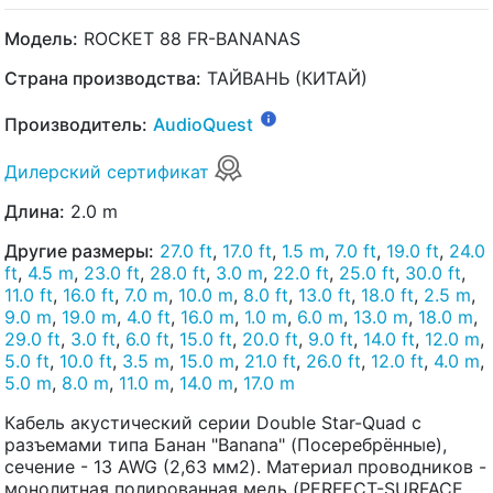
Модель:
ROCKET 88 FR-BANANAS
Страна производства:
ТАЙВАНЬ (КИТАЙ)
Производитель:
AudioQuest
Дилерский сертификат
Длина:
2.0 m
Другие размеры:
27.0 ft
,
17.0 ft
,
1.5 m
,
7.0 ft
,
19.0 ft
,
24.0
ft
,
4.5 m
,
23.0 ft
,
28.0 ft
,
3.0 m
,
22.0 ft
,
25.0 ft
,
30.0 ft
,
11.0 ft
,
16.0 ft
,
7.0 m
,
10.0 m
,
8.0 ft
,
13.0 ft
,
18.0 ft
,
2.5 m
,
9.0 m
,
19.0 m
,
4.0 ft
,
16.0 m
,
1.0 m
,
6.0 m
,
13.0 m
,
18.0 m
,
29.0 ft
,
3.0 ft
,
6.0 ft
,
15.0 ft
,
20.0 ft
,
9.0 ft
,
14.0 ft
,
12.0 m
,
5.0 ft
,
10.0 ft
,
3.5 m
,
15.0 m
,
21.0 ft
,
26.0 ft
,
12.0 ft
,
4.0 m
,
5.0 m
,
8.0 m
,
11.0 m
,
14.0 m
,
17.0 m
Кабель акустический серии Double Star-Quad с
разъемами типа Банан "Banana" (Посеребрённые),
сечение - 13 AWG (2,63 мм2). Материал проводников -
монолитная полированная медь (PERFECT-SURFACE