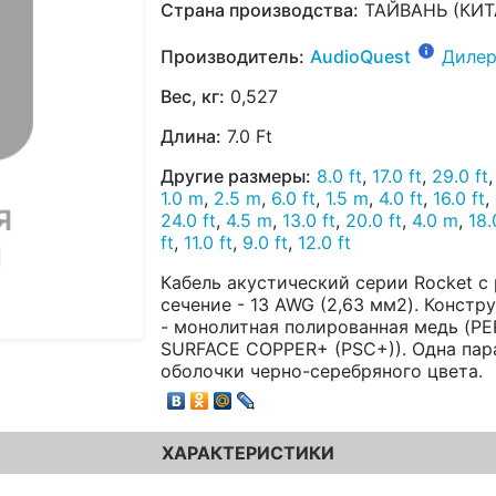
Страна производства:
ТАЙВАНЬ (КИТ
Производитель:
AudioQuest
Дилер
Вес, кг:
0,527
Длина:
7.0 Ft
Другие размеры:
8.0 ft
,
17.0 ft
,
29.0 ft
1.0 m
,
2.5 m
,
6.0 ft
,
1.5 m
,
4.0 ft
,
16.0 ft
,
24.0 ft
,
4.5 m
,
13.0 ft
,
20.0 ft
,
4.0 m
,
18.
ft
,
11.0 ft
,
9.0 ft
,
12.0 ft
Кабель акустический серии Rocket с
сечение - 13 AWG (2,63 мм2). Констру
- монолитная полированная медь (P
SURFACE COPPER+ (PSC+)). Одна пара
оболочки черно-серебряного цвета.
ХАРАКТЕРИСТИКИ