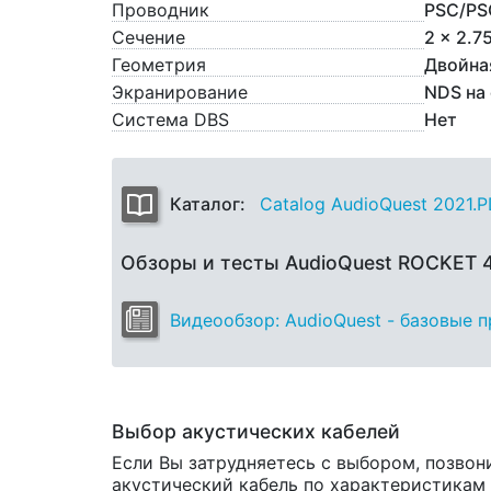
Проводник
PSC/PS
Сечение
2 x 2.7
Геометрия
Двойна
Экранирование
NDS на
Система DBS
Нет
Каталог:
Catalog AudioQuest 2021.
Обзоры и тесты AudioQuest ROCKET
Видеообзор: AudioQuest - базовые 
Выбор акустических кабелей
Если Вы затрудняетесь с выбором, позвон
акустический кабель по характеристикам и