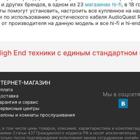
, и других брендов, в одном из 23
магазинах hi-fi
, в 18
ты помогут установить, настроить все купленное на на
 по использованию акустического кабеля AudioQuest 
т производителя на данную модель и все hi-fi и hi-en
 High End техники с единым стандартно
ТЕРНЕТ-МАГАЗИН
плата
Мы в соцсет
оставка
арантия и сервис
ервисные центры
алоны и комнаты прослушивания
u, в том числе цены товаров, описания, характеристики и комплектац
иями Статьи 437 Гражданского кодекса РФ и носят исключительно
олько после подтверждения исполнения заказа сотрудником онлайн H