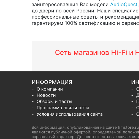
заинтересовавшие Вас модели
AudioQuest
до двери по всей России. Наши специалис
профессиональные советы и рекомендации
гарантируем 100% сертификацию и сервис о
Сеть магазинов Hi-Fi и
ИНФОРМАЦИЯ
ИН
О компании
О
Новости
Д
Обзоры и тесты
Г
Программа лояльности
С
Условия использования сайта
С
Вся информация, опубликованная на сайте hifistore.r
являются публичной офертой, определяемой положен
справочный характер. Договор оферты заключается т