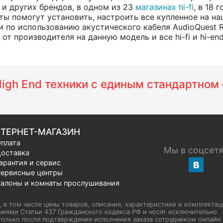
, и других брендов, в одном из 23
магазинах hi-fi
, в 18
ты помогут установить, настроить все купленное на на
 по использованию акустического кабеля AudioQuest 
т производителя на данную модель и все hi-fi и hi-en
 High End техники с единым стандартно
ТЕРНЕТ-МАГАЗИН
плата
Мы в соцсет
оставка
арантия и сервис
ервисные центры
алоны и комнаты прослушивания
u, в том числе цены товаров, описания, характеристики и комплектац
иями Статьи 437 Гражданского кодекса РФ и носят исключительно
олько после подтверждения исполнения заказа сотрудником онлайн H