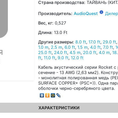
Страна производства:
ТАЙВАНЬ (КИТ
Производитель:
AudioQuest
Дилер
Вес, кг:
0,527
Длина:
13.0 Ft
Другие размеры:
8.0 ft
,
17.0 ft
,
29.0 ft
1.0 m
,
2.5 m
,
6.0 ft
,
1.5 m
,
4.0 ft
,
7.0 ft
,
1
25.0 ft
,
24.0 ft
,
4.5 m
,
20.0 ft
,
4.0 m
,
18.
ft
,
11.0 ft
,
9.0 ft
,
12.0 ft
Кабель акустический серии Rocket с
сечение - 13 AWG (2,63 мм2). Констру
- монолитная полированная медь (P
SURFACE COPPER+ (PSC+)). Одна пара
оболочки черно-серебряного цвета.
ХАРАКТЕРИСТИКИ