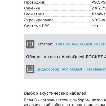
Проводник
PSC/PS
Сечение
2 x 2.7
Геометрия
Двойна
Экранирование
NDS на
Система DBS
Нет
Каталог:
Catalog AudioQuest 2021.
Обзоры и тесты AudioQuest ROCKET
Видеообзор: AudioQuest - базовые 
Выбор акустических кабелей
Если Вы затрудняетесь с выбором, позвон
акустический кабель по характеристикам и