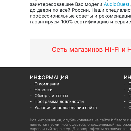
заинтересовавшие Вас модели
AudioQuest
до двери по всей России. Наши специалис
профессиональные советы и рекомендации
гарантируем 100% сертификацию и сервис о
Сеть магазинов Hi-Fi и
ИНФОРМАЦИЯ
ИН
О компании
О
Новости
Д
Обзоры и тесты
Г
Программа лояльности
С
Условия использования сайта
С
Вся информация, опубликованная на сайте hifistore.r
являются публичной офертой, определяемой положен
справочный характер. Договор оферты заключается т