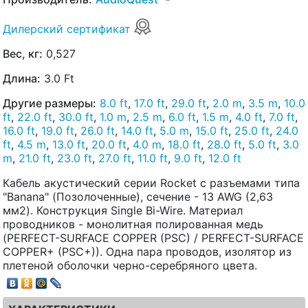
Дилерский сертификат
Вес, кг:
0,527
Длина:
3.0 Ft
Другие размеры:
8.0 ft
,
17.0 ft
,
29.0 ft
,
2.0 m
,
3.5 m
,
10.0
ft
,
22.0 ft
,
30.0 ft
,
1.0 m
,
2.5 m
,
6.0 ft
,
1.5 m
,
4.0 ft
,
7.0 ft
,
16.0 ft
,
19.0 ft
,
26.0 ft
,
14.0 ft
,
5.0 m
,
15.0 ft
,
25.0 ft
,
24.0
ft
,
4.5 m
,
13.0 ft
,
20.0 ft
,
4.0 m
,
18.0 ft
,
28.0 ft
,
5.0 ft
,
3.0
m
,
21.0 ft
,
23.0 ft
,
27.0 ft
,
11.0 ft
,
9.0 ft
,
12.0 ft
Кабель акустический серии Rocket с разъемами типа
"Banana" (Позолоченные), сечение - 13 AWG (2,63
мм2). Конструкция Single Bi-Wire. Материал
проводников - монолитная полированная медь
(PERFECT-SURFACE COPPER (PSC) / PERFECT-SURFACE
COPPER+ (PSC+)). Одна пара проводов, изолятор из
плетеной оболочки черно-серебряного цвета.