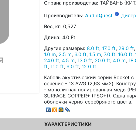
Страна производства:
ТАЙВАНЬ (КИТ
Производитель:
AudioQuest
Дилер
Вес, кг:
0,527
Длина:
4.0 Ft
Другие размеры:
8.0 ft
,
17.0 ft
,
29.0 ft
1.0 m
,
2.5 m
,
6.0 ft
,
1.5 m
,
7.0 ft
,
16.0 ft
,
24.0 ft
,
4.5 m
,
13.0 ft
,
20.0 ft
,
4.0 m
,
18.
ft
,
11.0 ft
,
9.0 ft
,
12.0 ft
Кабель акустический серии Rocket с
сечение - 13 AWG (2,63 мм2). Констру
- монолитная полированная медь (P
SURFACE COPPER+ (PSC+)). Одна пара
оболочки черно-серебряного цвета.
ХАРАКТЕРИСТИКИ