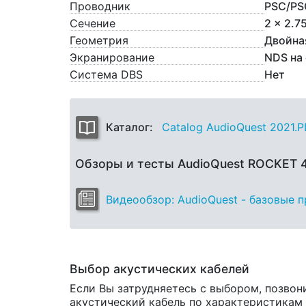
Проводник
PSC/PS
Сечение
2 x 2.7
Геометрия
Двойна
Экранирование
NDS на
Система DBS
Нет
Каталог:
Catalog AudioQuest 2021.
Обзоры и тесты AudioQuest ROCKET
Видеообзор: AudioQuest - базовые 
Выбор акустических кабелей
Если Вы затрудняетесь с выбором, позвон
акустический кабель по характеристикам и