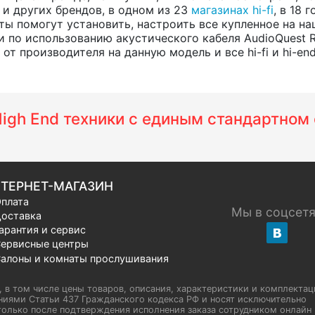
, и других брендов, в одном из 23
магазинах hi-fi
, в 18
ты помогут установить, настроить все купленное на на
 по использованию акустического кабеля AudioQuest 
т производителя на данную модель и все hi-fi и hi-en
 High End техники с единым стандартно
ТЕРНЕТ-МАГАЗИН
плата
Мы в соцсет
оставка
арантия и сервис
ервисные центры
алоны и комнаты прослушивания
u, в том числе цены товаров, описания, характеристики и комплектац
иями Статьи 437 Гражданского кодекса РФ и носят исключительно
олько после подтверждения исполнения заказа сотрудником онлайн H