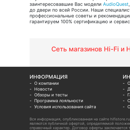
заинтересовавшие Вас модели
AudioQuest
до двери по всей России. Наши специалис
профессиональные советы и рекомендации
гарантируем 100% сертификацию и сервис о
Сеть магазинов Hi-Fi и
ИНФОРМАЦИЯ
ИН
О компании
О
Новости
Д
Обзоры и тесты
Г
Программа лояльности
С
Условия использования сайта
С
Вся информация, опубликованная на сайте hifistore.r
являются публичной офертой, определяемой положен
справочный характер. Договор оферты заключается т