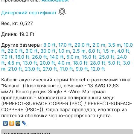
Дилерский сертификат
Вес, кг:
0,527
Длина:
19.0 Ft
Другие размеры:
8.0 ft
,
17.0 ft
,
29.0 ft
,
2.0 m
,
3.5 m
,
10.0
ft
,
22.0 ft
,
3.0 ft
,
30.0 ft
,
1.0 m
,
2.5 m
,
6.0 ft
,
1.5 m
,
4.0 ft
,
7.0 ft
,
16.0 ft
,
26.0 ft
,
14.0 ft
,
5.0 m
,
15.0 ft
,
25.0 ft
,
24.0
ft
,
4.5 m
,
13.0 ft
,
20.0 ft
,
4.0 m
,
18.0 ft
,
28.0 ft
,
5.0 ft
,
3.0
m
,
21.0 ft
,
23.0 ft
,
27.0 ft
,
11.0 ft
,
9.0 ft
,
12.0 ft
Кабель акустический серии Rocket с разъемами типа
"Banana" (Позолоченные), сечение - 13 AWG (2,63
мм2). Конструкция Single Bi-Wire. Материал
проводников - монолитная полированная медь
(PERFECT-SURFACE COPPER (PSC) / PERFECT-SURFACE
COPPER+ (PSC+)). Одна пара проводов, изолятор из
плетеной оболочки черно-серебряного цвета.