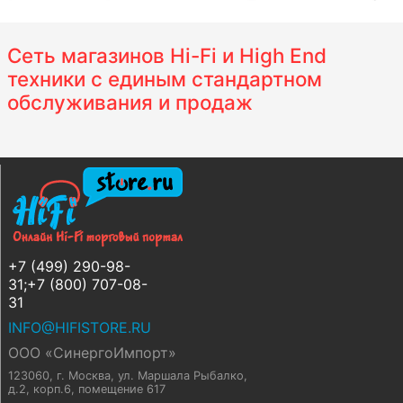
Сеть магазинов Hi-Fi и High End
техники с единым стандартном
обслуживания и продаж
+7 (499) 290-98-
31;+7 (800) 707-08-
31
INFO@HIFISTORE.RU
ООО «СинергоИмпорт»
123060, г. Москва
,
ул. Маршала Рыбалко,
д.2, корп.6, помещение 617