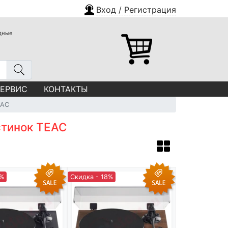
Вход / Регистрация
одные
СЕРВИС
КОНТАКТЫ
EAC
стинок TEAC
8%
Скидка - 18%