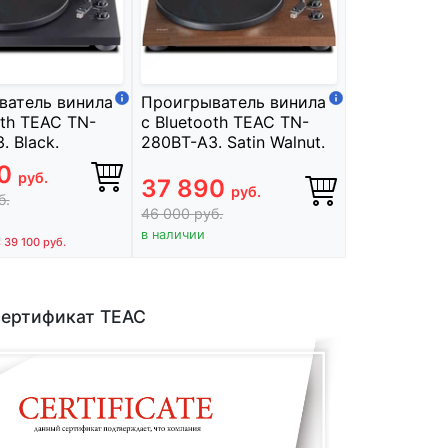
ватель винила
Проигрыватель винила
oth TEAC TN-
с Bluetooth TEAC TN-
. Black.
280BT-A3. Satin Walnut.
90
руб.
37 890
руб.
б.
46 000
руб.
в наличии
: 39 100
руб.
сертификат TEAC