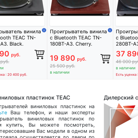
рыватель винила
Проигрыватель винила
Проигры
tooth TEAC TN-
с Bluetooth TEAC TN-
с Blueto
A3. Black.
180BT-A3. Cherry.
280BT-A3
890
37 8
руб.
19 890
руб.
0
руб.
46 000
ру
25 500
руб.
ии
в наличии
в наличии
нка : 20 400
руб.
Есть уценка 
иниловых пластинок TEAC
Дилерский 
грывателей виниловых пластинок на
ьте
Ваш телефон, и наши эксперты
рыватель виниловых пластинок по
м купить, Вы можете посмотреть,
интересовавшие Вас модели в одном из
а товара осуществляется до двери по