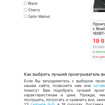
Black
Cherry
Satin Walnut
Проиг
с Blue
180BT-
19 
25 50
в налич
Есть уце
Как выбрать лучший проигрыватель в
Если Вы затрудняетесь с выбором прои
нашем сайте, позвоните нам или
остав
помогут Вам подобрать лучший проиг
характеристикам и цене. Прежде, че
послушать, потрогать и сравнить все, за
23
салонов hi-fi
, в 18 городах. Доставк