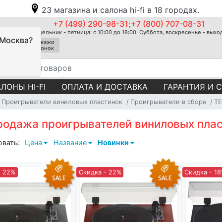
23 магазина и салона hi-fi в 18 городах.
+7 (499) 290-98-31;+7 (800) 707-08-31
Понедельник - пятница: с 10:00 до 18:00. Суббота, воскресенье - вых
 Москва?
Закажи
звонок
ЛОНЫ HI-FI
ОПЛАТА И ДОСТАВКА
ГАРАНТИЯ И 
Проигрыватели виниловых пластинок
Проигрыватели в сборе
T
родажа проигрывателей виниловых пла
овать:
Цена
Название
Новинки
- 22%
Скидка - 22%
Скидка - 1