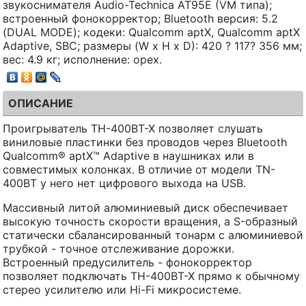
звукоснимателя Audio-Technica AT95E (VM типа);
встроенный фонокорректор; Bluetooth версия: 5.2
(DUAL MODE); кодеки: Qualcomm aptX, Qualcomm aptX
Adaptive, SBC; размеры (W x H x D): 420 ? 117? 356 мм;
вес: 4.9 кг; исполнение: орех.
ОПИСАНИЕ
Проигрыватель ТН-400BT-X позволяет слушать
виниловые пластинки без проводов через Bluetooth
Qualcomm® aptX™ Adaptive в наушниках или в
совместимых колонках. В отличие от модели TN-
400BT у него нет цифрового выхода на USB.
Массивный литой алюминиевый диск обеспечивает
высокую точность скорости вращения, а S-образный
статически сбалансированный тонарм с алюминиевой
трубкой - точное отслеживание дорожки.
Встроенный предусилитель - фонокорректор
позволяет подключать ТН-400BT-X прямо к обычному
стерео усилителю или Hi-Fi микросистеме.