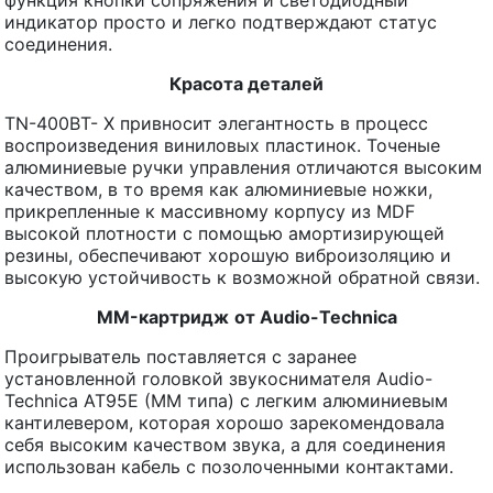
функция кнопки сопряжения и светодиодный
индикатор просто и легко подтверждают статус
соединения.
Красота деталей
TN-400BT- X привносит элегантность в процесс
воспроизведения виниловых пластинок. Точеные
алюминиевые ручки управления отличаются высоким
качеством, в то время как алюминиевые ножки,
прикрепленные к массивному корпусу из MDF
высокой плотности с помощью амортизирующей
резины, обеспечивают хорошую виброизоляцию и
высокую устойчивость к возможной обратной связи.
MM-
картридж
от
Audio-Technica
Проигрыватель поставляется с заранее
установленной головкой звукоснимателя Audio-
Technica AT95E (MM типа) с легким алюминиевым
кантилевером, которая хорошо зарекомендовала
себя высоким качеством звука, а для соединения
использован кабель с позолоченными контактами.