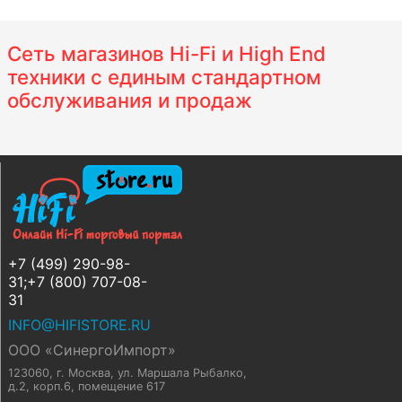
Сеть магазинов Hi-Fi и High End
техники с единым стандартном
обслуживания и продаж
+7 (499) 290-98-
31;+7 (800) 707-08-
31
INFO@HIFISTORE.RU
ООО «СинергоИмпорт»
123060, г. Москва
,
ул. Маршала Рыбалко,
д.2, корп.6, помещение 617