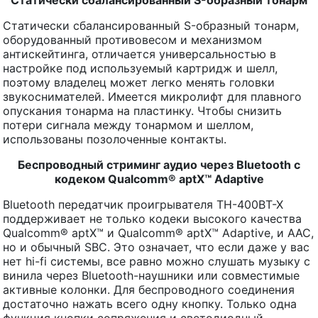
Статически сбалансированный S-образный тонарм
Статически сбалансированный S-образный тонарм,
оборудованный противовесом и механизмом
антискейтинга, отличается универсальностью в
настройке под используемый картридж и шелл,
поэтому владелец может легко менять головки
звукоснимателей. Имеется микролифт для плавного
опускания тонарма на пластинку. Чтобы снизить
потери сигнала между тонармом и шеллом,
использованы позолоченные контакты.
Беспроводный стриминг аудио через
Bluetooth
с
кодеком
Qualcomm
®
aptX
™
Adaptive
Bluetooth передатчик проигрывателя ТН-400BT-X
поддерживает не только кодеки высокого качества
Qualcomm® aptX™ и Qualcomm® aptX™ Adaptive, и AAC,
но и обычный SBC. Это означает, что если даже у вас
нет hi-fi системы, все равно можно слушать музыку с
винила через Bluetooth-наушники или совместимые
активные колонки. Для беспроводного соединения
достаточно нажать всего одну кнопку. Только одна