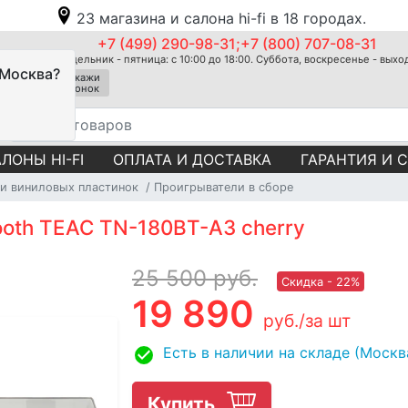
23 магазина и салона hi-fi в 18 городах.
+7 (499) 290-98-31;+7 (800) 707-08-31
Понедельник - пятница: с 10:00 до 18:00. Суббота, воскресенье - вых
 Москва?
Закажи
звонок
ЛОНЫ HI-FI
ОПЛАТА И ДОСТАВКА
ГАРАНТИЯ И 
и виниловых пластинок
Проигрыватели в сборе
ooth TEAC TN-180BT-A3 cherry
25 500
руб.
Скидка - 22%
19 890
руб.
/за шт
Есть в наличии на складе (Москв
Купить