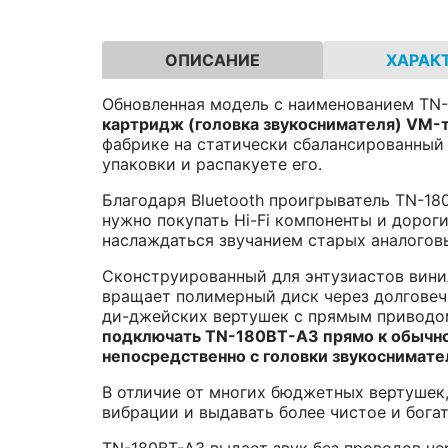
ОПИСАНИЕ
ХАРАК
Обновленная модель с наименованием TN-1
картридж (головка звукоснимателя)
VM
-
фабрике на статически сбалансированный 
упаковки и распакуете его.
Благодаря Bluetooth проигрыватель TN-1
нужно покупать Hi-Fi компоненты и дорог
наслаждаться звучанием старых аналогов
Сконструированный для энтузиастов винил
вращает полимерный диск через долговечн
ди-джейских вертушек с прямым приводо
подключать
TN
-180
BT
-
A3
прямо к обычн
непосредственно с головки звукоснимате
В отличие от многих бюджетных вертушек
вибрации и выдавать более чистое и бога
TN-180BT-A3 выдает звук без проводов че