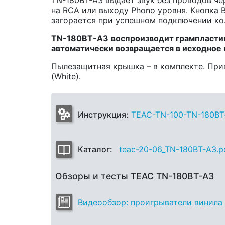
на RCA или выходу Phono уровня. Кнопка 
загорается при успешном подключении ко
TN
-180
BT
-
A3
воспроизводит
грампласти
автоматически возвращается в исходное
Пылезащитная крышка – в комплекте. Привл
(White).
Инструкция:
TEAC-TN-100-TN-180BT-
Каталог:
teac-20-06_TN-180BT-A3.p
Обзоры и тесты TEAC TN-180BT-A3
Видеообзор: проигрыватели винила