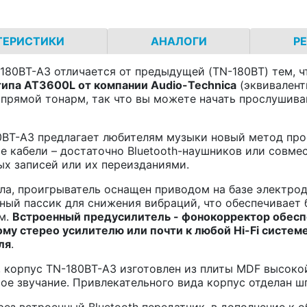
ТЕРИСТИКИ
АНАЛОГИ
Р
80BT-A3 отличается от предыдущей (TN-180BT) тем, ч
типа
AT
3600
L
от компании
Audio
-
Technica
(эквивалент
прямой тонарм, так что вы можете начать прослушиван
80BT-A3 предлагает любителям музыки новый метод пр
ие кабели – достаточно Bluetooth-наушников или совм
ых записей или их переизданиями.
а, проигрыватель оснащен приводом на базе электрод
ый пассик для снижения вибраций, что обеспечивает б
м.
Встроенный предусилитель - фонокорректор обесп
ому стерео усилителю или почти к любой
Hi
-
Fi
системе
ля
.
, корпус TN-180BT-A3 изготовлен из плиты MDF высоко
тое звучание. Привлекательного вида корпус отделан 
рез встроенный Bluetooth передатчик, в дополнение к