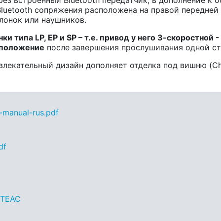
Bluetooth сопряжения расположена на правой передней
лонок или наушников.
нки типа
LP
,
EP
и
SP
– т.е. привод у него 3-скоростной 
 положение
после завершения прослушивания одной ст
екательный дизайн дополняет отделка под вишню (Cher
manual-rus.pdf
df
 TEAC