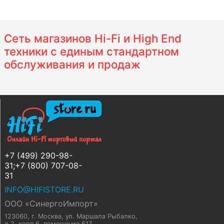
Сеть магазинов Hi-Fi и High End
техники с единым стандартном
обслуживания и продаж
+7 (499) 290-98-
31;+7 (800) 707-08-
31
INFO@HIFISTORE.RU
ООО «СинергоИмпорт»
123060, г. Москва
,
ул. Маршала Рыбалко,
д.2, корп.6, помещение 617