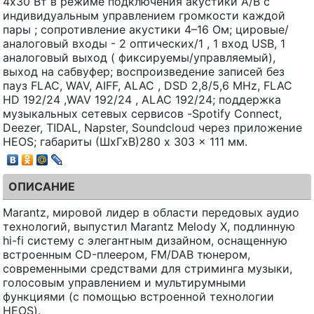
4x30 Вт в режиме подключения акустики A/B с
индивидуальным управлением громкости каждой
пары ; сопротивление акустики 4–16 Ом; цировые/
аналоговый входы - 2 оптических/1 , 1 вход USB, 1
аналоговый выход ( фиксируемы/управляемый),
выход на сабвуфер; воспроизведение записей без
пауз FLAC, WAV, AIFF, ALAC , DSD 2,8/5,6 MHz, FLAC
HD 192/24 ,WAV 192/24 , ALAC 192/24; поддержка
музыкальных сетевых сервисов -Spotify Connect,
Deezer, TIDAL, Napster, Soundcloud через приложение
HEOS; габариты (ШхГхВ)280 x 303 x 111 мм.
ОПИСАНИЕ
Marantz, мировой лидер в области передовых аудио
технологий, выпустил Marantz Melody X, подлинную
hi-fi систему с элегантным дизайном, оснащенную
встроенным CD-плеером, FM/DAB тюнером,
современными средствами для стриминга музыки,
голосовым управлением и мультирумными
функциями (с помощью встроенной технологии
HEOS).