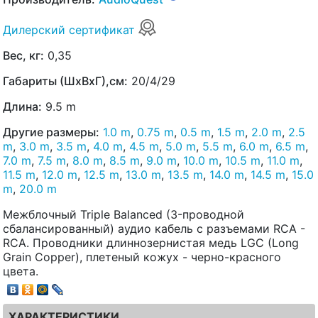
Дилерский сертификат
Вес, кг:
0,35
Габариты (ШхВхГ),см:
20/4/29
Длина:
9.5 m
Другие размеры:
1.0 m
,
0.75 m
,
0.5 m
,
1.5 m
,
2.0 m
,
2.5
m
,
3.0 m
,
3.5 m
,
4.0 m
,
4.5 m
,
5.0 m
,
5.5 m
,
6.0 m
,
6.5 m
,
7.0 m
,
7.5 m
,
8.0 m
,
8.5 m
,
9.0 m
,
10.0 m
,
10.5 m
,
11.0 m
,
11.5 m
,
12.0 m
,
12.5 m
,
13.0 m
,
13.5 m
,
14.0 m
,
14.5 m
,
15.0
m
,
20.0 m
Межблочный Triple Balanced (3-проводной
сбалансированный) аудио кабель с разъемами RCA -
RCA. Проводники длиннозернистая медь LGC (Long
Grain Copper), плетеный кожух - черно-красного
цвета.
ХАРАКТЕРИСТИКИ