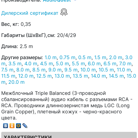
Дилерский сертификат
Вес, кг:
0,35
Габариты (ШхВхГ),см:
20/4/29
Длина:
2.5 m
Другие размеры:
1.0 m
,
0.75 m
,
0.5 m
,
1.5 m
,
2.0 m
,
3.0
m
,
3.5 m
,
4.0 m
,
4.5 m
,
5.0 m
,
5.5 m
,
6.0 m
,
6.5 m
,
7.0 m
,
7.5 m
,
8.0 m
,
8.5 m
,
9.0 m
,
9.5 m
,
10.0 m
,
10.5 m
,
11.0 m
,
11.5 m
,
12.0 m
,
12.5 m
,
13.0 m
,
13.5 m
,
14.0 m
,
14.5 m
,
15.0
m
,
20.0 m
Межблочный Triple Balanced (3-проводной
сбалансированный) аудио кабель с разъемами RCA -
RCA. Проводники длиннозернистая медь LGC (Long
Grain Copper), плетеный кожух - черно-красного
цвета.
ХАРАКТЕРИСТИКИ