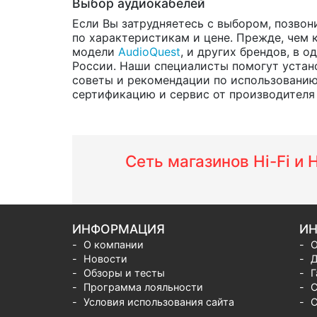
Выбор аудиокабелей
Если Вы затрудняетесь с выбором, позвон
по характеристикам и цене. Прежде, чем 
модели
AudioQuest
, и других брендов, в 
России. Наши специалисты помогут устано
советы и рекомендации по использованию
сертификацию и сервис от производителя н
Сеть магазинов Hi-Fi и
ИНФОРМАЦИЯ
ИН
О компании
О
Новости
Д
Обзоры и тесты
Г
Программа лояльности
С
Условия использования сайта
С