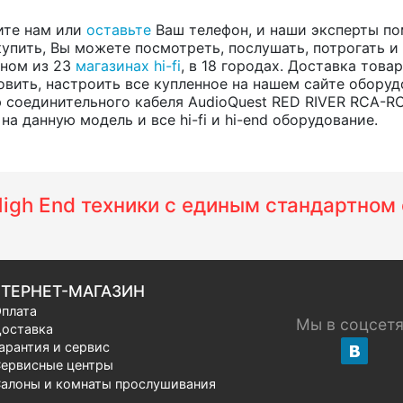
ите нам или
оставьте
Ваш телефон, и наши эксперты по
купить, Вы можете посмотреть, послушать, потрогать и
одном из 23
магазинах hi-fi
, в 18 городах. Доставка тов
вить, настроить все купленное на нашем сайте оборуд
 соединительного кабеля AudioQuest RED RIVER RCA-RC
а данную модель и все hi-fi и hi-end оборудование.
 High End техники с единым стандартно
ТЕРНЕТ-МАГАЗИН
плата
Мы в соцсет
оставка
арантия и сервис
ервисные центры
алоны и комнаты прослушивания