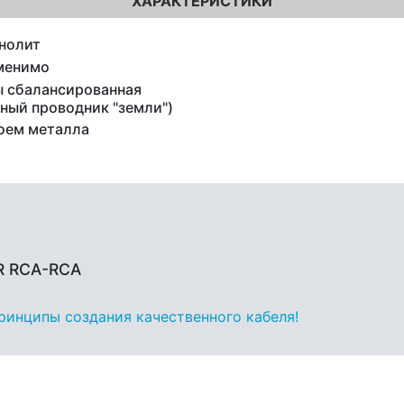
ХАРАКТЕРИСТИКИ
нолит
менимо
 сбалансированная
ьный проводник "земли")
оем металла
ER RCA-RCA
принципы создания качественного кабеля!