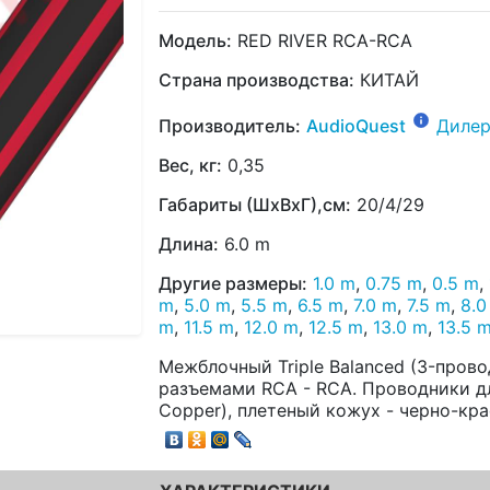
Модель:
RED RIVER RCA-RCA
Страна производства:
КИТАЙ
Производитель:
AudioQuest
Дилер
Вес, кг:
0,35
Габариты (ШхВхГ),см:
20/4/29
Длина:
6.0 m
Другие размеры:
1.0 m
,
0.75 m
,
0.5 m
,
m
,
5.0 m
,
5.5 m
,
6.5 m
,
7.0 m
,
7.5 m
,
8.0
m
,
11.5 m
,
12.0 m
,
12.5 m
,
13.0 m
,
13.5 
Межблочный Triple Balanced (3-пров
разъемами RCA - RCA. Проводники дл
Copper), плетеный кожух - черно-кра