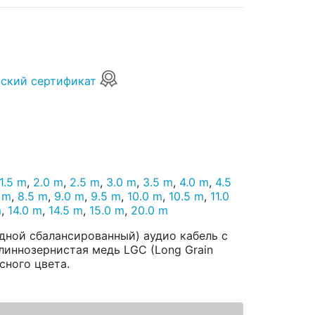
ский сертификат
1.5 m
,
2.0 m
,
2.5 m
,
3.0 m
,
3.5 m
,
4.0 m
,
4.5
 m
,
8.5 m
,
9.0 m
,
9.5 m
,
10.0 m
,
10.5 m
,
11.0
m
,
14.0 m
,
14.5 m
,
15.0 m
,
20.0 m
одной сбалансированный) аудио кабель с
иннозернистая медь LGC (Long Grain
сного цвета.