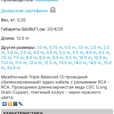
Дилерский сертификат
Вес, кг:
0,35
Габариты (ШхВхГ),см:
20/4/29
Длина:
13.0 m
Другие размеры:
1.0 m
,
0.75 m
,
0.5 m
,
1.5 m
,
2.0 m
,
2.5
m
,
3.0 m
,
3.5 m
,
4.0 m
,
4.5 m
,
5.0 m
,
5.5 m
,
6.0 m
,
6.5 m
,
7.0 m
,
7.5 m
,
8.0 m
,
8.5 m
,
9.0 m
,
9.5 m
,
10.0 m
,
10.5 m
,
11.0 m
,
11.5 m
,
12.0 m
,
12.5 m
,
13.5 m
,
14.0 m
,
14.5 m
,
15.0
m
,
20.0 m
Межблочный Triple Balanced (3-проводной
сбалансированный) аудио кабель с разъемами RCA -
RCA. Проводники длиннозернистая медь LGC (Long
Grain Copper), плетеный кожух - черно-красного
цвета.
ХАРАКТЕРИСТИКИ