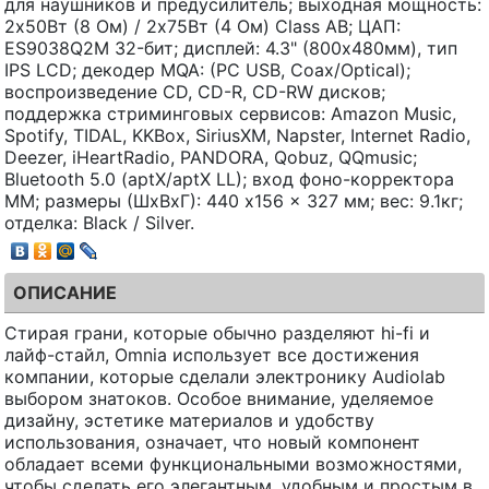
для наушников и предусилитель; выходная мощность:
2x50Вт (8 Ом) / 2x75Вт (4 Ом) Class AB; ЦАП:
ES9038Q2M 32-бит; дисплей: 4.3" (800x480мм), тип
IPS LCD; декодер MQA: (PC USB, Coax/Optical);
воспроизведение CD, CD-R, CD-RW дисков;
поддержка стриминговых сервисов: Amazon Music,
Spotify, TIDAL, KKBox, SiriusXM, Napster, Internet Radio,
Deezer, iHeartRadio, PANDORA, Qobuz, QQmusic;
Bluetooth 5.0 (aptX/aptX LL); вход фоно-корректора
ММ; размеры (ШхВхГ): 440 x156 x 327 мм; вес: 9.1кг;
отделка: Black / Silver.
ОПИСАНИЕ
Стирая грани, которые обычно разделяют hi-fi и
лайф-стайл, Omnia использует все достижения
компании, которые сделали электронику Audiolab
выбором знатоков. Особое внимание, уделяемое
дизайну, эстетике материалов и удобству
использования, означает, что новый компонент
обладает всеми функциональными возможностями,
чтобы сделать его элегантным, удобным и простым в