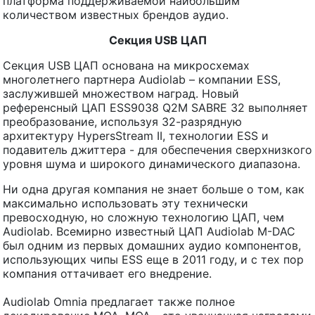
платформа поддерживаемой наибольшим
количеством известных брендов аудио.
Секция USB ЦАП
Секция USB ЦАП основана на микросхемах
многолетнего партнера Audiolab – компании ESS,
заслужившей множеством наград. Новый
референсный ЦАП ESS9038 Q2M SABRE 32 выполняет
преобразование, используя 32-разрядную
архитектуру HypersStream II, технологии ESS и
подавитель джиттера - для обеспечения сверхнизкого
уровня шума и широкого динамического диапазона.
Ни одна другая компания не знает больше о том, как
максимально использовать эту технически
превосходную, но сложную технологию ЦАП, чем
Audiolab. Всемирно известный ЦАП Audiolab M-DAC
был одним из первых домашних аудио компонентов,
использующих чипы ESS еще в 2011 году, и с тех пор
компания оттачивает его внедрение.
Audiolab Omnia предлагает также полное