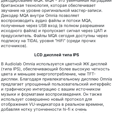
декодирование MQA. MQA - это увенчанная наградами
британская технология, которая обеспечивает
звучание на уровне оригинальной мастер-записи.
Декодер MQA внутри Omnia позволяет
воспроизводить аудио файлы и потоки MQA,
полученные через USB вход (в полном разрешении
исходного файла) и пропускает сигнал через ЦАП и
предусилитель. Файлы MQA сегодня доступны через
подписку на TIDAL уровня "HiFi" (среди прочих
источников).
LCD дисплей типа IPS
В Audiolab Omnia используется цветной ЖК дисплей
(типа IPS), обеспечивающий более высокую четкость
цвета и меньшее энергопотребление, чем TFT-
дисплеи. Благодаря привлекательному дисплею Omnia
предлагает упрощенный пользовательский интерфейс
и графическую интеграцию с вашим источником
музыки и форматами воспроизведения. Он также
использует совершенно новый протокол для
отображения VU-индикатора в реальном времени,
добавляя нотку утонченности hi-fi к очень