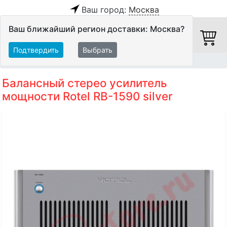
Ваш город:
Москва
Ваш ближайший регион доставки: Москва?
Подтвердить
Выбрать
Главная
Hi-Fi компоненты
Оконечные усилители
Балансный стерео усилитель
мощности Rotel RB-1590 silver